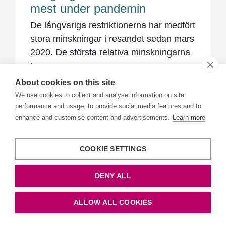
mest under pandemin
De långvariga restriktionerna har medfört
stora minskningar i resandet sedan mars
2020. De största relativa minskningarna
har...
About cookies on this site
Senaste ändrad: 2022-02-10
We use cookies to collect and analyse information on site
performance and usage, to provide social media features and to
Forskning och innovation inom
enhance and customise content and advertisements.
Learn more
godstransporter
Sverige intar en ledande position när det
COOKIE SETTINGS
gäller transportforskning och innovation,
inte minst tack vare fordonsindustrins...
DENY ALL
Senaste ändrad: 2022-02-10
ALLOW ALL COOKIES
Samhällsviktiga resor under