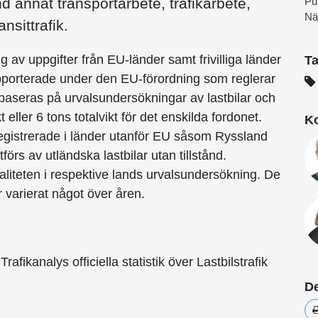
d annat transportarbete, trafikarbete,
Pu
Nä
nsittrafik.
 av uppgifter från EU-länder samt frivilliga länder
T
pporterade under den EU-förordning som reglerar
 baseras på urvalsundersökningar av lastbilar och
ller 6 tons totalvikt för det enskilda fordonet.
Ko
 registrerade i länder utanför EU såsom Ryssland
tförs av utländska lastbilar utan tillstånd.
kvaliteten i respektive lands urvalsundersökning. De
 varierat något över åren.
afikanalys officiella statistik över Lastbilstrafik
De