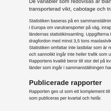
De variabler som redovisas är blan
transporterad vikt, cabotage och tra
Statistiken baseras på en sammanställning
i Europa om varutransporter på väg, inra
ländernas statistikinsamling. Uppgifterna
dragfordon med minst 3,5 tons maxlastvikt e
Statistiken omfattar inte lastbilar som är
och sannolikt ingår inte heller trafik som u
Rapportens kvalité beror till stor del på 
länder som ingår i sammanställningen har
Publicerade rapporter
Rapporten ges ut som ett komplement till Tr
som publiceras per kvartal och helår.