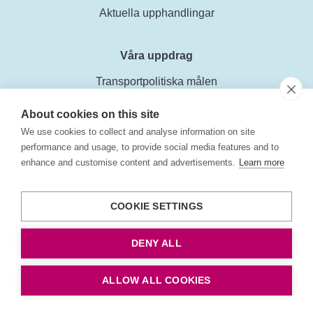
Aktuella upphandlingar
Våra uppdrag
Transportpolitiska målen
Prognoser för vägfordonsflottan
About cookies on this site
We use cookies to collect and analyse information on site
Allt inom sjöfart
performance and usage, to provide social media features and to
enhance and customise content and advertisements.
Learn more
Transportsektorns kostnader
COOKIE SETTINGS
Nyheter och artiklar
Nyhetsbrev
DENY ALL
Press
ALLOW ALL COOKIES
Aktuella artiklar om fordon