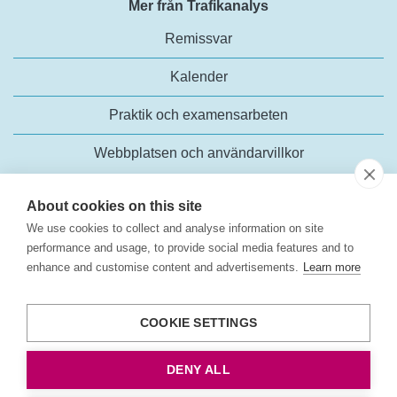
Mer från Trafikanalys
Remissvar
Kalender
Praktik och examensarbeten
Webbplatsen och användarvillkor
About cookies on this site
We use cookies to collect and analyse information on site
performance and usage, to provide social media features and to
enhance and customise content and advertisements.
Learn more
Trafikanalys
Rosenlundsgatan 54
COOKIE SETTINGS
118 63 Stockholm
Tel:
+46 (0)10-414 42 00
DENY ALL
E-post:
trafikanalys@trafa.se