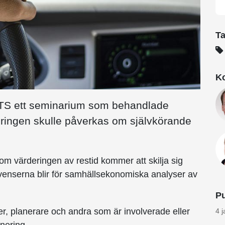
T
Ko
CTS ett seminarium som behandlade
deringen skulle påverkas om självkörande
om värderingen av restid kommer att skilja sig
venserna blir för samhällsekonomiska analyser av
Pu
lter, planerare och andra som är involverade eller
4 