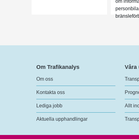
om inform
personbila
bränsleförb
Om Trafikanalys
Våra
Om oss
Transp
Kontakta oss
Progno
Lediga jobb
Allt in
Aktuella upphandlingar
Transp