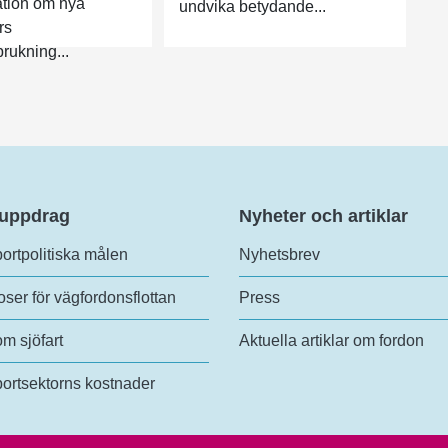
ation om nya
undvika betydande...
rs
rukning...
 uppdrag
Nyheter och artiklar
ortpolitiska målen
Nyhetsbrev
ser för vägfordonsflottan
Press
om sjöfart
Aktuella artiklar om fordon
ortsektorns kostnader