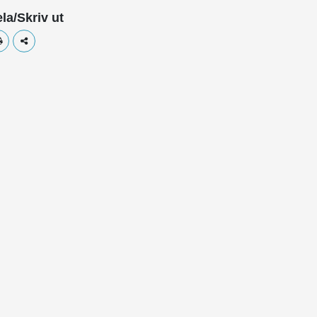
la/Skriv ut
Skriv ut
Dela