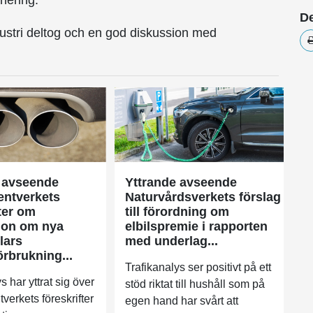
anering.
De
dustri deltog och en god diskussion med
 avseende
Yttrande avseende
ntverkets
Naturvårdsverkets förslag
ter om
till förordning om
ion om nya
elbilspremie i rapporten
lars
med underlag...
örbrukning...
Trafikanalys ser positivt på ett
s har yttrat sig över
stöd riktat till hushåll som på
erkets föreskrifter
egen hand har svårt att