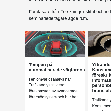
intresserade i bland annat infrastrukturpl
Föreläsare från Forskningsinstitut och in
seminariedeltagare ägde rum.
Tempen på
Yttrande
automatiserade vägfordon
Konsume
föreskrif
I en omvärldsanalys har
informat
Trafikanalys studerat
personbi
bränslef
förekomsten av avancerade
förarstödsystem och hur helt...
Trafikanaly
Konsumentv