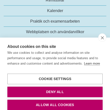
Remissvar
Kalender
Praktik och examensarbeten
Webbplatsen och användarvillkor
About cookies on this site
We use cookies to collect and analyse information on site
performance and usage, to provide social media features and to
enhance and customise content and advertisements.
Learn more
Trafikanalys
Rosenlundsgatan 54
COOKIE SETTINGS
118 63 Stockholm
Tel:
+46 (0)10-414 42 00
DENY ALL
E-post:
trafikanalys@trafa.se
Tillgänglighetsredogörelse
ALLOW ALL COOKIES