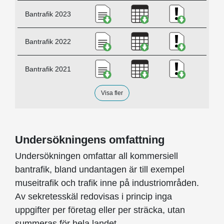
Ladda ner Bantrafik 2023, PD
Ladda ner Bantrafik
Ladda ner K
Bantrafik 2023
Ladda ner Bantrafik 2022, PD
Ladda ner Bantrafik
Ladda ner K
Bantrafik 2022
Ladda ner Bantrafik 2021, PD
Ladda ner Bantrafik
Ladda ner K
Bantrafik 2021
Visa fler
Undersökningens omfattning
Undersökningen omfattar all kommersiell
bantrafik, bland undantagen är till exempel
museitrafik och trafik inne på industriområden.
Av sekretesskäl redovisas i princip inga
uppgifter per företag eller per sträcka, utan
summeras för hela landet.