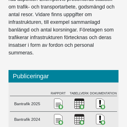
om trafik- och transportarbete, godsmängd och
antal resor. Vidare finns uppgifter om
infrastrukturen, till exempel sammanlagd
banlängd och antal korsningar. Företagen som
trafikerar infrastrukturen förtecknas och deras
insatser i form av fordon och personal
summeras.
Publiceringar
RAPPORT
TABELLVERK
DOKUMENTATION
BESKRIVNING
Ladda ner Bantrafik 2025, PD
Ladda ner Bantrafik
Ladda ner K
Bantrafik 2025
Ladda ner Bantrafik 2024, PD
Ladda ner Bantrafik
Ladda ner 
Bantrafik 2024