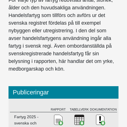
För varje typ av fartyg redovisas antal, storlek,
ålder och den huvudsakliga användningen.
Handelsfartyg som tillförs och avförs ur det
svenska registret fördelas på till exempel
nybyggen eller utregistrering. I den del som
avser handelsfartygens användning ingår alla
fartyg i svensk regi. Även ombordanställda på
svenskregistrerade handelsfartyg får sin
belysning i rapporten, här handlar det om yrke,
medborgarskap och kön.
Publiceringar
RAPPORT
TABELLVERK
DOKUMENTATION
BESKRIVNING
Ladda ner Fartyg 2025 - svens
Ladda ner Fartyg 202
Ladda ner K
Fartyg 2025 -
svenska och