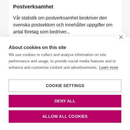
Postverksamhet
Vår statistik om postverksamhet beskriver den
svenska postsektorn och innehåller uppgifter om
antal företag som bedriver...
About cookies on this site
We use cookies to collect and analyse information on site
Användarrådet för statistik om
performance and usage, to provide social media features and to
godstransporter
enhance and customise content and advertisements.
Learn more
I detta användarråd diskuterar vi statistik om
godstransporter. Fokus är liksom i de andra
COOKIE SETTINGS
användarråden statistikens relevans...
DENY ALL
Användarråd
ALLOW ALL COOKIES
Trafikanalys är statistikansvarig myndighet och