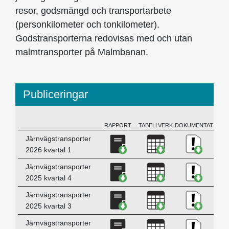
resor, godsmängd och transportarbete
(personkilometer och tonkilometer).
Godstransporterna redovisas med och utan
malmtransporter på Malmbanan.
Publiceringar
RAPPORT
TABELLVERK
DOKUMENTATION
BESKRIVNING
Ladda ner Järnvägstranspor
Ladda ner Järnväg
Ladda ne
Järnvägstransporter
2026 kvartal 1
Ladda ner Järnvägstranspor
Ladda ner Järnväg
Ladda ne
Järnvägstransporter
2025 kvartal 4
Ladda ner Järnvägstranspor
Ladda ner Järnväg
Ladda ne
Järnvägstransporter
2025 kvartal 3
Ladda ner Järnvägstranspor
Ladda ner Järnväg
Ladda ne
Järnvägstransporter