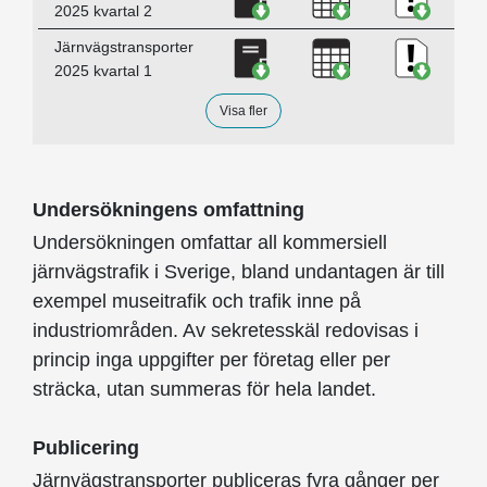
2025 kvartal 2
Ladda ner Järnvägstranspor
Ladda ner Järnväg
Ladda ne
Järnvägstransporter
2025 kvartal 1
Visa fler
Undersökningens omfattning
Undersökningen omfattar all kommersiell
järnvägstrafik i Sverige, bland undantagen är till
exempel museitrafik och trafik inne på
industriområden. Av sekretesskäl redovisas i
princip inga uppgifter per företag eller per
sträcka, utan summeras för hela landet.
Publicering
Järnvägstransporter publiceras fyra gånger per