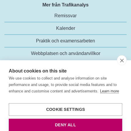
Mer från Trafikanalys
Remissvar
Kalender
Praktik och examensarbeten
Webbplatsen och användarvillkor
About cookies on this site
We use cookies to collect and analyse information on site
performance and usage, to provide social media features and to
enhance and customise content and advertisements.
Learn more
Trafikanalys
Rosenlundsgatan 54
COOKIE SETTINGS
118 63 Stockholm
Tel:
+46 (0)10-414 42 00
DENY ALL
E-post:
trafikanalys@trafa.se