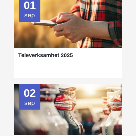
01
sep
Televerksamhet 2025
02
sep