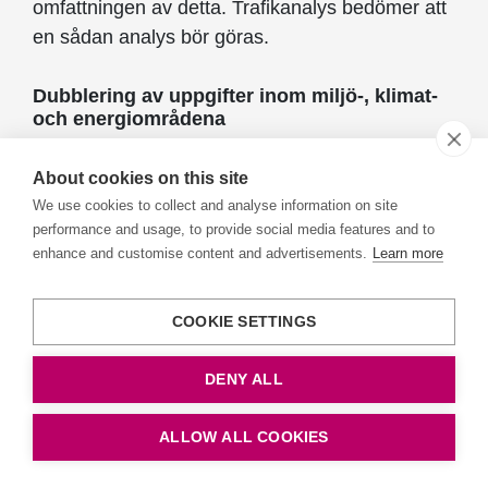
omfattningen av detta. Trafikanalys bedömer att
en sådan analys bör göras.
Dubblering av uppgifter inom miljö-, klimat-
och energiområdena
Utredningen föreslår att den nya myndigheten
About cookies on this site
får i uppgift att
utvärdera och analysera
den
We use cookies to collect and analyse information on site
samhällsekonomiska effektiviteten och
performance and usage, to provide social media features and to
måluppfyllelsen
inom
miljö-, klimat- energi- och
enhance and customise content and advertisements.
Learn more
transportpolitiken
. Trafikanalys har i uppdrag att
årligen redovisa en uppföljning av de
COOKIE SETTINGS
transportpolitiska målen. Uppföljningen av
miljömålen involverar idag ett flertal
DENY ALL
myndigheter. Naturvårdsverket har en
samordnande roll för uppföljningen och ska
ALLOW ALL COOKIES
årligen samlat analysera, bedöma och redovisa
resultatet av det närmast föregående årets