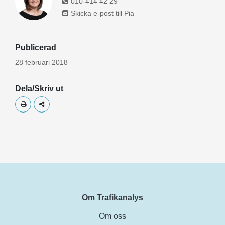
010-414 42 29
Skicka e-post till Pia
Publicerad
28 februari 2018
Dela/Skriv ut
Skriv ut
Dela
Om Trafikanalys
Om oss