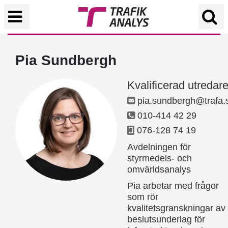
Pia Sundbergh
Kvalificerad utredar
pia.sundbergh@trafa.
010-414 42 29
076-128 74 19
Avdelningen för
styrmedels- och
omvärldsanalys
Pia arbetar med frågor
som rör
kvalitetsgranskningar av
beslutsunderlag för