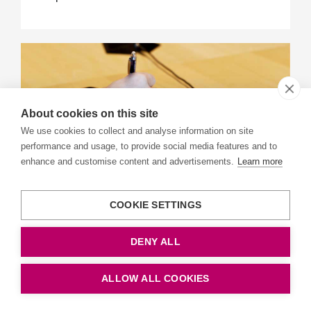
About cookies on this site
We use cookies to collect and analyse information on site
performance and usage, to provide social media features and to
enhance and customise content and advertisements.
Learn more
Kvalitetsgranska Trafikverkets
åtgärdsplanering
COOKIE SETTINGS
Trafikanalys har redovisat sitt uppdrag att
DENY ALL
kvalitetsgranska förslag i Trafikverkets
åtgärdsplanering genom att granska de...
ALLOW ALL COOKIES