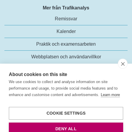
Mer från Trafikanalys
Remissvar
Kalender
Praktik och examensarbeten
Webbplatsen och användarvillkor
About cookies on this site
We use cookies to collect and analyse information on site
performance and usage, to provide social media features and to
enhance and customise content and advertisements.
Learn more
Trafikanalys
Rosenlundsgatan 54
COOKIE SETTINGS
118 63 Stockholm
Tel:
+46 (0)10-414 42 00
DENY ALL