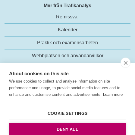
Mer från Trafikanalys
Remissvar
Kalender
Praktik och examensarbeten
Webbplatsen och användarvillkor
About cookies on this site
We use cookies to collect and analyse information on site
performance and usage, to provide social media features and to
enhance and customise content and advertisements.
Learn more
Trafikanalys
Rosenlundsgatan 54
COOKIE SETTINGS
118 63 Stockholm
Tel:
+46 (0)10-414 42 00
DENY ALL
E-post:
trafikanalys@trafa.se