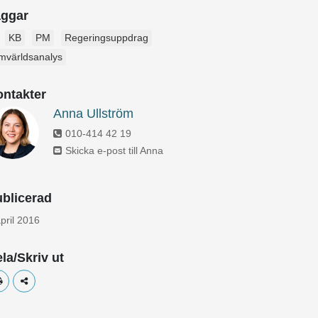
aggar
KB
PM
Regeringsuppdrag
mvärldsanalys
ntakter
Anna Ullström
010-414 42 19
Skicka e-post till Anna
blicerad
pril 2016
la/Skriv ut
Skriv ut
Dela