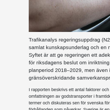
Trafikanalys regeringsuppdrag (N20
samlat kunskapsunderlag och en n
Syftet är att ge regeringen ett ad
för riksdagens beslut om inriktn
planperiod 2018–2029, men även 
gränsöverskridande samverkanspro
I rapporten beskrivs ett antal faktorer 
omfattningen av godstransporter i framtide
termer och diskuteras sen för svenska fö
förhållanden som påverkar. Sverige är en