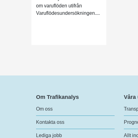
om varuflöden utifrån
Varuflödesundersökningen....
Om Trafikanalys
Våra
Om oss
Transp
Kontakta oss
Progno
Lediga jobb
Allt in