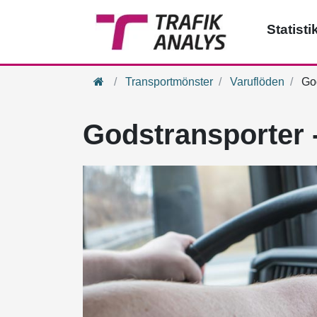
Statisti
Hem
Transportmönster
Varuflöden
God
Godstransporter 