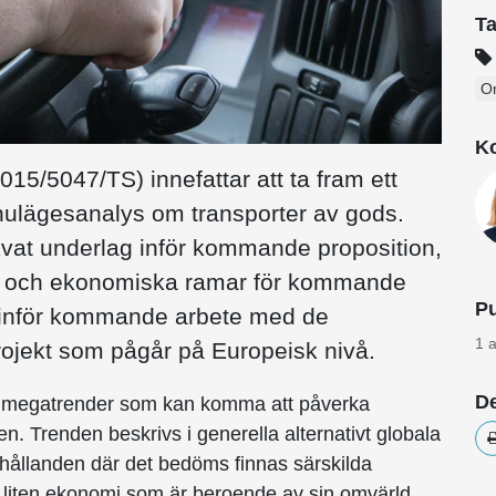
T
O
Ko
15/5047/TS) innefattar att ta fram ett
ulägesanalys om transporter av gods.
ekvat underlag inför kommande proposition,
ing och ekonomiska ramar för kommande
Pu
inför kommande arbete med de
1 a
jekt som pågår på Europeisk nivå.
De
och megatrender som kan komma att påverka
n. Trenden beskrivs i generella alternativt globala
rhållanden där det bedöms finnas särskilda
 liten ekonomi som är beroende av sin omvärld.