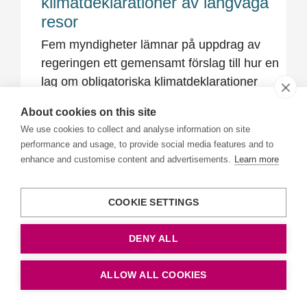
klimatdeklarationer av långväga
resor
Fem myndigheter lämnar på uppdrag av
regeringen ett gemensamt förslag till hur en
lag om obligatoriska klimatdeklarationer
kan...
About cookies on this site
Senaste ändrad: 2020-04-30
We use cookies to collect and analyse information on site
performance and usage, to provide social media features and to
enhance and customise content and advertisements.
Learn more
Marknad för internationella
tågbiljetter växer fram på sikt
COOKIE SETTINGS
Boknings- och försäljningsmarknaden för
internationella tågbiljetter kommer att
DENY ALL
utvecklas av marknadens egna aktörer.
Men det...
ALLOW ALL COOKIES
Senaste ändrad: 2020-04-28