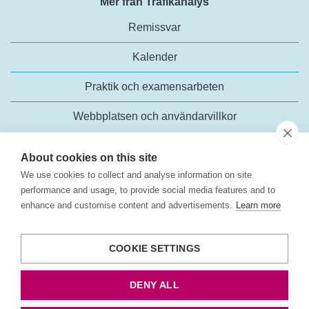
Mer från Trafikanalys
Remissvar
Kalender
Praktik och examensarbeten
Webbplatsen och användarvillkor
About cookies on this site
We use cookies to collect and analyse information on site
performance and usage, to provide social media features and to
enhance and customise content and advertisements.
Learn more
Trafikanalys
Rosenlundsgatan 54
COOKIE SETTINGS
118 63 Stockholm
Tel:
+46 (0)10-414 42 00
DENY ALL
E-post:
trafikanalys@trafa.se