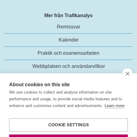
Mer från Trafikanalys
Remissvar
Kalender
Praktik och examensarbeten
Webbplatsen och användarvillkor
About cookies on this site
We use cookies to collect and analyse information on site
performance and usage, to provide social media features and to
enhance and customise content and advertisements.
Learn more
Trafikanalys
Rosenlundsgatan 54
COOKIE SETTINGS
118 63 Stockholm