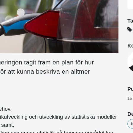
T
Ko
eringen tagit fram en plan för hur
för att kunna beskriva en alltmer
Pu
15
ehov,
De
tikutveckling och utveckling av statistiska modeller
t samt,