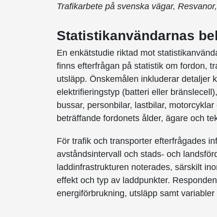
Trafikarbete på svenska vägar, Resvanor, 
Statistikanvändarnas b
En enkätstudie riktad mot statistikanvänd
finns efterfrågan på statistik om fordon, t
utsläpp. Önskemålen inkluderar detaljer kr
elektrifieringstyp (batteri eller bränslece
bussar, personbilar, lastbilar, motorcykla
beträffande fordonets ålder, ägare och t
För trafik och transporter efterfrågades in
avståndsintervall och stads- och landsför
laddinfrastrukturen noterades, särskilt in
effekt och typ av laddpunkter. Responde
energiförbrukning, utsläpp samt variabler 