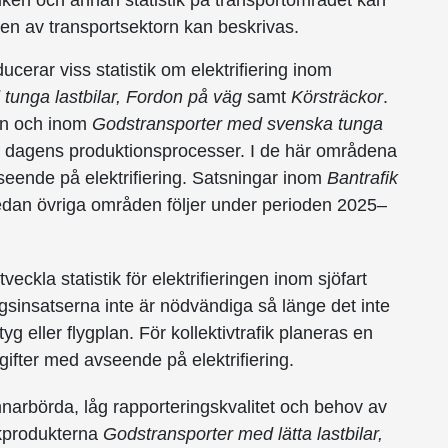
stiken och annan statistik på transportområdet kan
ngen av transportsektorn kan beskrivas.
ucerar viss statistik om elektrifiering inom
tunga lastbilar
, Fordon på väg
samt
Körsträckor
.
en och inom
Godstransporter med svenska tunga
 i dagens produktionsprocesser. I de här områdena
seende på elektrifiering. Satsningar inom
Bantrafik
dan övriga områden följer under perioden 2025–
veckla statistik för elektrifieringen inom sjöfart
ngsinsatserna inte är nödvändiga så länge det inte
yg eller flygplan. För kollektivtrafik planeras en
gifter med avseende på elektrifiering.
narbörda, låg rapporteringskvalitet och behov av
ikprodukterna
Godstransporter med lätta lastbilar,