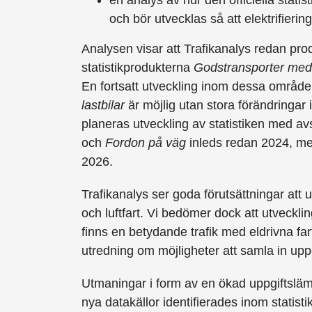
en analys av hur den officiella stati
och bör utvecklas så att elektrifieri
Analysen visar att Trafikanalys redan prod
statistikprodukterna
Godstransporter med 
En fortsatt utveckling inom dessa områd
lastbilar
är möjlig utan stora förändringar
planeras utveckling av statistiken med av
och
Fordon på väg
inleds redan 2024, me
2026.
Trafikanalys ser goda förutsättningar att ut
och luftfart. Vi bedömer dock att utveckli
finns en betydande trafik med eldrivna fart
utredning om möjligheter att samla in upp
Utmaningar i form av en ökad uppgiftsläm
nya datakällor identifierades inom statist