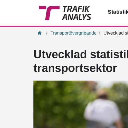
Statisti
Hem
Transportövergripande
Utvecklad sta
Utvecklad statisti
transportsektor