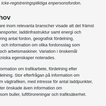
Icke-registreringspliktiga enpersonsfordo
n.
ehov
are inom relevanta branscher visade att det främst
ransporter, laddinfrastruktur samt energi och
ing antal fordon, geografisk fördelning,
ll), och information om olika fordonsslag som
r och arbetsmaskiner. Variation i önskemål
ekniska egenskaper noterades.
formation om trafikarbete, fördelning efter
delning. Stor efterfrågan på information om
om vägtrafiken, med intresse för antal laddpunkter,
nter önskade även information om
som buller, luftföroreningar och trafiksäkerhet.