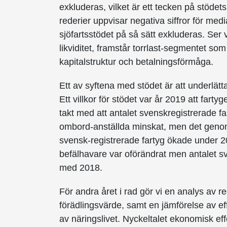
exkluderas, vilket är ett tecken på stödet
rederier uppvisar negativa siffror för me
sjöfartsstödet på så sätt exkluderas. Ser vi
likviditet, framstår torrlast-segmentet so
kapitalstruktur och betalningsförmåga.
Ett av syftena med stödet är att underlätt
Ett villkor för stödet var år 2019 att fartyg
takt med att antalet svenskregistrerade f
ombord-anställda minskat, men det genoms
svensk-registrerade fartyg ökade under 
befälhavare var oförändrat men antalet 
med 2018.
För andra året i rad gör vi en analys av r
förädlingsvärde, samt en jämförelse av ef
av näringslivet. Nyckeltalet ekonomisk effek