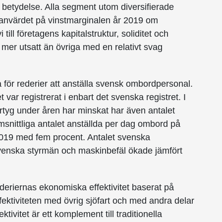
s betydelse. Alla segment utom diversifierade
dianvärdet på vinstmarginalen år 2019 om
 till företagens kapitalstruktur, soliditet och
m mer utsatt än övriga med en relativt svag
a för rederier att anställa svensk ombordpersonal.
et var registrerat i enbart det svenska registret. I
artyg under åren har minskat har även antalet
nittliga antalet anställda per dag ombord på
2019 med fem procent. Antalet svenska
svenska styrmän och maskinbefäl ökade jämfört
ederiernas ekonomiska effektivitet baserat på
fektiviteten med övrig sjöfart och med andra delar
tivitet är ett komplement till traditionella