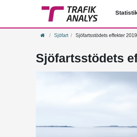
Statisti
Hem
Sjöfart
Sjöfartsstödets effekter 201
Sjöfartsstödets e