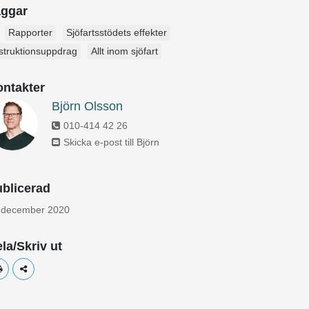
aggar
Rapporter
Sjöfartsstödets effekter
struktionsuppdrag
Allt inom sjöfart
ntakter
Björn Olsson
010-414 42 26
Skicka e-post till Björn
blicerad
 december 2020
la/Skriv ut
Skriv ut
Dela