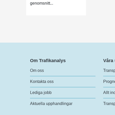
genomsnitt...
Om Trafikanalys
Våra
Om oss
Transp
Kontakta oss
Progno
Lediga jobb
Allt in
Aktuella upphandlingar
Transp