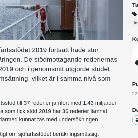
T
In
Ko
fartsstödet 2019 fortsatt hade stor
äringen. De stödmottagande rederiernas
019 och i genomsnitt utgjorde stödet
msättning, vilket är i samma nivå som
Pu
22
tsstöd till 37 rederier jämfört med 1,43 miljarder
De
rna som fick stöd 2019 har 36 rederier lämnat
h därmed kunnat tas med undersökningen.
ftigt om sjöfartsstödet beräkningsmässigt