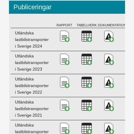
Publiceringar
RAPPORT
TABELLVERK
DOKUMENTATION
BESKRIVNING
Ladda ner Utländska lastbils
Ladda ner Utländska
Ladda ner 
Utländska
lastbilstransporter
i Sverige 2024
Ladda ner Utländska lastbils
Ladda ner Utländska
Ladda ner 
Utländska
lastbilstransporter
i Sverige 2023
Ladda ner Utländska lastbils
Ladda ner Utländska
Ladda ner 
Utländska
lastbilstransporter
i Sverige 2022
Ladda ner Utländska lastbils
Ladda ner Utländska
Ladda ner 
Utländska
lastbilstransporter
i Sverige 2021
Ladda ner Utländska lastbils
Ladda ner Utländska
Ladda ner 
Utländska
lastbilstransporter