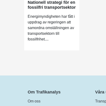
Nationell strategi för en
fossilfri transportsektor
Energimyndigheten har fått i
uppdrag av regeringen att
samordna omställningen av
transportsektorn till
fossilfrihet....
Om Trafikanalys
Våra
Om oss
Transp