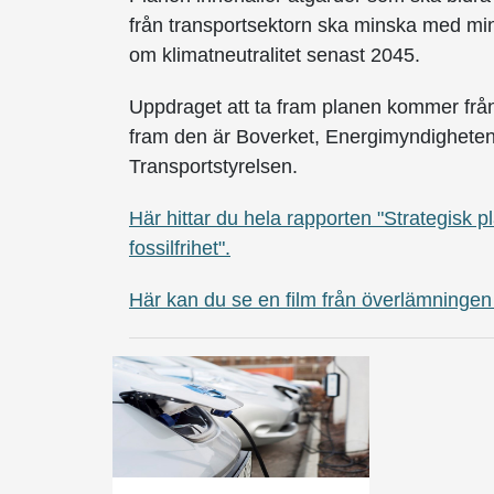
från transportsektorn ska minska med mi
om klimatneutralitet senast 2045.
Uppdraget att ta fram planen kommer frå
fram den är Boverket, Energimyndigheten,
Transportstyrelsen.
Här hittar du hela rapporten "Strategisk pl
fossilfrihet".
Här kan du se en film från överlämningen 