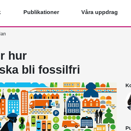
k
Publikationer
Våra uppdrag
lan
ör hur
ka bli fossilfri
Ko
Pu