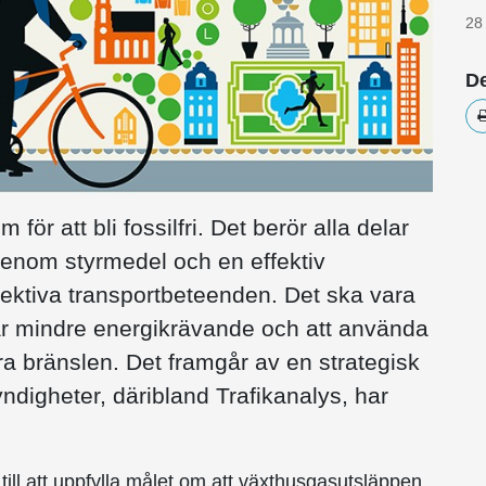
28
De
för att bli fossilfri. Det berör alla delar
genom styrmedel och en effektiv
fektiva transportbeteenden. Det ska vara
m är mindre energikrävande och att använda
ra bränslen. Det framgår av en strategisk
digheter, däribland Trafikanalys, har
till att uppfylla målet om att växthusgasutsläppen