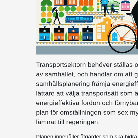
Transportsektorn behöver ställas om 
av samhället, och handlar om att 
samhällsplanering främja energief
lättare att välja transportsätt so
energieffektiva fordon och förnyba
plan för omställningen som sex myn
lämnat till regeringen.
Planen innehåller åtgärder som ska bidra 