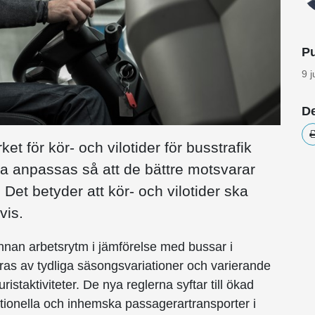
Pu
9 
De
t för kör- och vilotider för busstrafik
ka anpassas så att de bättre motsvarar
 Det betyder att kör- och vilotider ska
vis.
nnan arbetsrytm i jämförelse med bussar i
iseras av tydliga säsongsvariationer och varierande
staktiviteter. De nya reglerna syftar till ökad
ternationella och inhemska passagerartransporter i