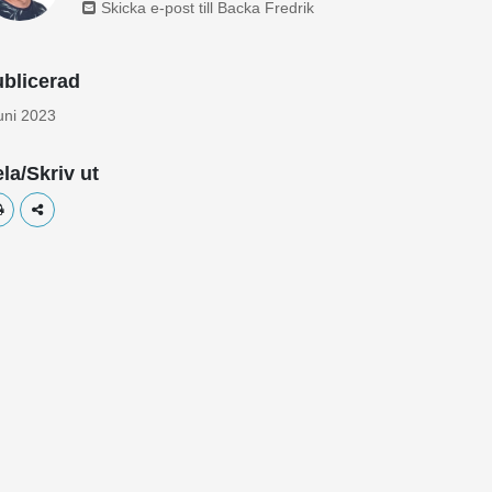
Skicka e-post till Backa Fredrik
blicerad
juni 2023
la/Skriv ut
Skriv ut
Dela