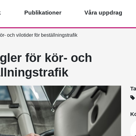
k
Publikationer
Våra uppdrag
r- och vilotider för beställningstrafik
ler för kör- och
llningstrafik
T
Ko