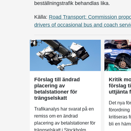
beställningstrafik behandlas lika.
Källa:
Road Transport: Commission propose
drivers of occasional bus and coach serv
Förslag till ändrad
Kritik m
placering av
förslag t
betalstationer för
uttjänta 
trängselskatt
Det nya för
Trafikanalys har svarat på en
förordning
remiss om en ändrad
kritiseras f
placering av betalstationer för
bli en häm
trängselskatt i Stockholm....