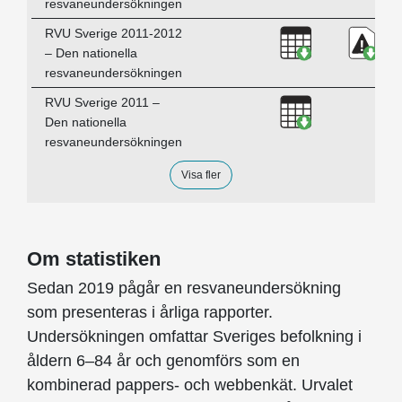
resvaneundersökningen
Ladda ner RVU
Ladda
RVU Sverige 2011-2012
– Den nationella
resvaneundersökningen
Ladda ner RVU
RVU Sverige 2011 –
Den nationella
resvaneundersökningen
Visa fler
Om statistiken
Sedan 2019 pågår en resvaneundersökning
som presenteras i årliga rapporter.
Undersökningen omfattar Sveriges befolkning i
åldern 6–84 år och genomförs som en
kombinerad pappers- och webbenkät. Urvalet