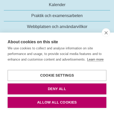
Kalender
Praktik och examensarbeten
Webbplatsen och användarvillkor
About cookies on this site
We use cookies to collect and analyse information on site
performance and usage, to provide social media features and to
enhance and customise content and advertisements.
Learn more
Trafikanalys
Rosenlundsgatan 54
COOKIE SETTINGS
118 63 Stockholm
Tel:
+46 (0)10-414 42 00
DENY ALL
E-post:
trafikanalys@trafa.se
Tillgänglighetsredogörelse
ALLOW ALL COOKIES