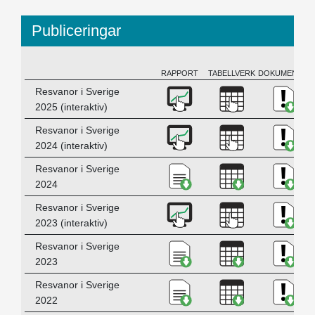
Publiceringar
RAPPORT
TABELLVERK
DOKUMENTATI
BESKRIVNING
Ladda ner Resvanor i Sv
Ladda ner Resv
Ladda
Resvanor i Sverige
2025 (interaktiv)
Ladda ner , HTML
Ladda ner Res
Ladda
Resvanor i Sverige
2024 (interaktiv)
Ladda ner Resvanor i S
Ladda ner Res
Ladda
Resvanor i Sverige
2024
Ladda ner Resvanor i S
Ladda ner Res
Ladda
Resvanor i Sverige
2023 (interaktiv)
Ladda ner Resvanor i S
Ladda ner Res
Ladda
Resvanor i Sverige
2023
Ladda ner Resvanor i S
Ladda ner Res
Ladda
Resvanor i Sverige
2022