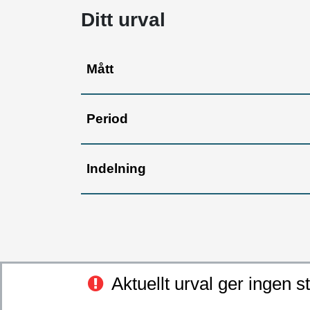
Ditt urval
Mått
Period
Indelning
Aktuellt urval ger ingen st