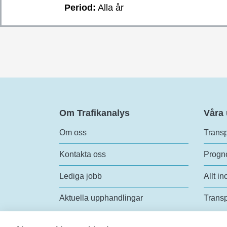
Period:
Alla år
Om Trafikanalys
Våra
Om oss
Transp
Kontakta oss
Progno
Lediga jobb
Allt in
Aktuella upphandlingar
Transp