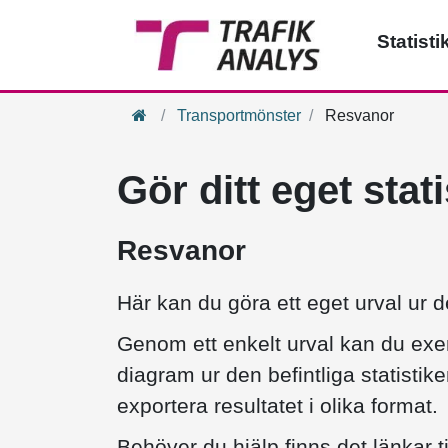
Statisti
Hem
Transportmönster
Resvanor
Gör ditt eget stat
Resvanor
Här kan du göra ett eget urval ur de
Genom ett enkelt urval kan du exem
diagram ur den befintliga statistike
exportera resultatet i olika format.
Behöver du hjälp finns det länkar t