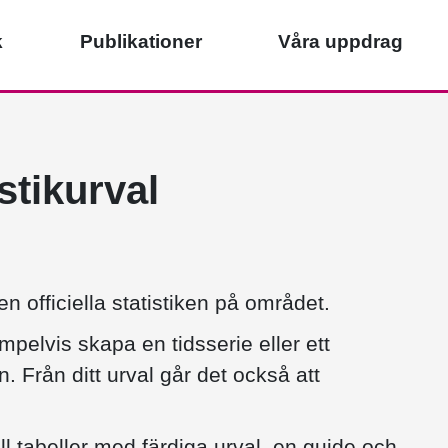
k
Publikationer
Våra uppdrag
istikurval
n officiella statistiken på området.
pelvis skapa en tidsserie eller ett
n. Från ditt urval går det också att
ill tabeller med färdiga urval, en guide och