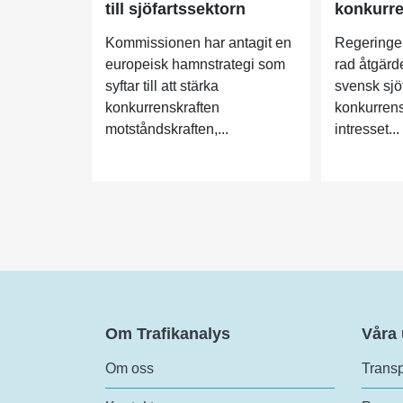
till sjöfartssektorn
konkurre
Kommissionen har antagit en
Regeringen
europeisk hamnstrategi som
rad åtgärde
syftar till att stärka
svensk sjö
konkurrenskraften
konkurrens
motståndskraften,...
intresset...
Om Trafikanalys
Våra
Om oss
Transp