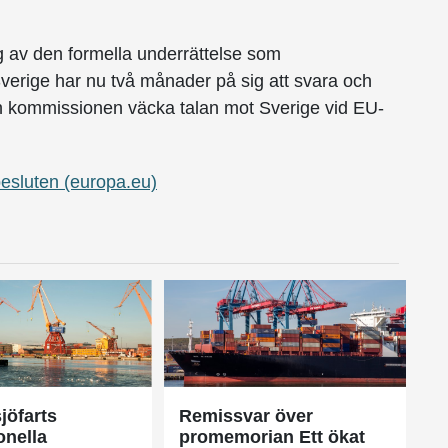
g av den formella underrättelse som
verige har nu två månader på sig att svara och
kan kommissionen väcka talan mot Sverige vid EU-
 besluten (europa.eu)
jöfarts
Remissvar över
onella
promemorian Ett ökat