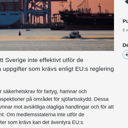
Pu
8 
De
Sverige inte effektivt utför de
a uppgifter som krävs enligt EU:s reglering
er säkerhetskrav för fartyg, hamnar och
spektioner på området för sjöfartsskydd. Dessa
amnar mot avsiktliga olagliga handlingar och för att
ient. Om medlemsstaterna inte utför de
ifter som krävs kan det äventyra EU:s