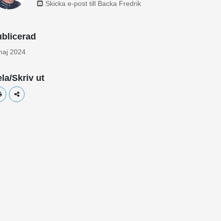
Skicka e-post till Backa Fredrik
blicerad
maj 2024
la/Skriv ut
Skriv ut
Dela