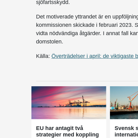
sjöfartsskydd.
Det motiverade yttrandet är en uppföljnin
kommissionen skickade i februari 2023. S
vidta nödvändiga åtgärder. I annat fall 
domstolen.
Källa:
Överträdelser i april: de viktigaste
EU har antagit två
Svensk s
strategier med koppling
internati