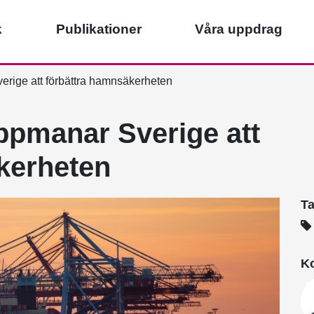
k
Publikationer
Våra uppdrag
ige att förbättra hamnsäkerheten
pmanar Sverige att
kerheten
T
Ko