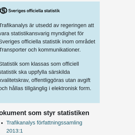
Trafikanalys är utsedd av regeringen att
vara statistikansvarig myndighet för
Sveriges officiella statistik inom området
F
 2025, XLSX
tetsdeklaration Postverksamhet 2025, PDF
Transporter och kommunikationer.
F
 2024, XLSX
tetsdeklaration Postverksamhet 2024, PDF
Statistik som klassas som officiell
statistik ska uppfylla särskilda
kvalitetskrav, offentliggöras utan avgift
F
 2023, XLSX
tetsdeklaration Postverksamhet 2023, PDF
och hållas tillgänglig i elektronisk form.
F
 2022, XLSX
tetsdeklaration Postverksamhet 2022, PDF
okument som styr statistiken
F
 2021, XLSX
tetsdeklaration Postverksamhet 2021, PDF
Trafikanalys författningssamling
F
 2020, XLSX
tetsdeklaration Postverksamhet 2020, PDF
2013:1