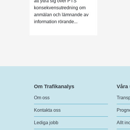
att yttra sig över PTS
konsekvensutredning om
anmälan och lämnande av
information rörande...
Om Trafikanalys
Våra
Om oss
Transp
Kontakta oss
Progno
Lediga jobb
Allt in