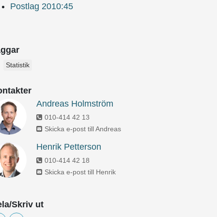
Postlag 2010:45
F
 2019, XLSX
tetsdeklaration Postverksamhet 2019, PDF
F
 2017, XLSX
tetsdeklaration Postverksamhet 2017, PDF
aggar
Statistik
F
 2016, XLSX
tetsdeklaration Postverksamhet 2016, PDF
ntakter
F
 2015, XLSX
ivning av statistiken om Postverksamhet 2015, PDF
Andreas Holmström
010-414 42 13
F
 2014, XLSX
ivning av statistiken om Postverksamhet 2014, PDF
Skicka e-post till Andreas
Henrik Petterson
F
 2013, XLSX
ivning av statistiken om Postverksamhet 2013, PDF
010-414 42 18
Skicka e-post till Henrik
F
 2012, XLS
ivning av statistiken om Postverksamhet 2012, PDF
la/Skriv ut
F
 2011, XLS