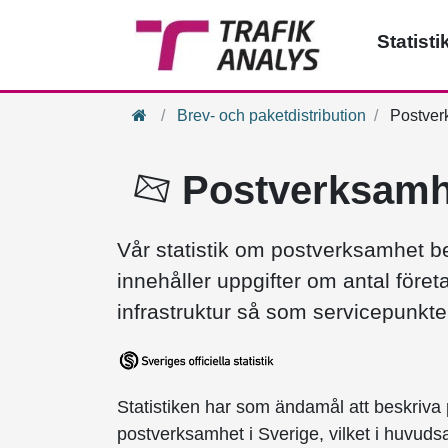
Statisti
Hem
Brev- och paketdistribution
Postver
Postverksamh
Vår statistik om postverksamhet b
innehåller uppgifter om antal före
infrastruktur så som servicepunkte
Statistiken har som ändamål att beskriva 
postverksamhet i Sverige, vilket i huvudsa