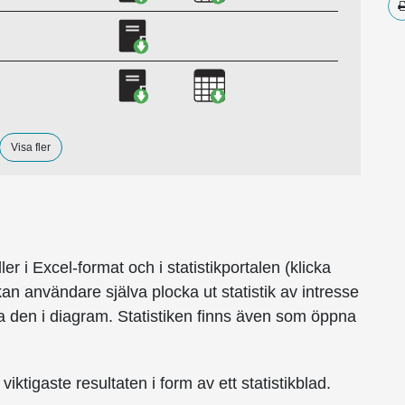
Ladda ner Postverksamhet 2010, PD
Ladda ner Postverksamhet 2009, PD
Ladda ner Postverksamhet
Visa fler
ler i Excel-format och i statistikportalen (klicka
kan användare själva plocka ut statistik av intresse
sa den i diagram. Statistiken finns även som öppna
ktigaste resultaten i form av ett statistikblad.