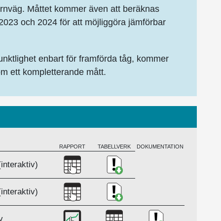
 järnväg. Måttet kommer även att beräknas
 2023 och 2024 för att möjliggöra jämförbar
unktlighet enbart för framförda tåg, kommer
 som ett kompletterande mått.
RAPPORT
TABELLVERK
DOKUMENTATION
Ladda ner Punktlighet på järnväg kva
Ladda ner Kvalitetsdeklarat
interaktiv)
Ladda ner Punktlighet på järnväg kva
Ladda ner Kvalitetsdeklarat
interaktiv)
Ladda ner Punktlighet på järnväg 202
Ladda ner Punktlighet på j
Ladda ner Kvalit
v