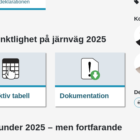
l deklarationen
Ko
unktlighet på järnväg 2025
De
ktiv tabell
Dokumentation
et under 2025 – men fortfarande