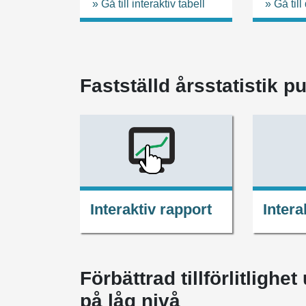
» Gå till interaktiv tabell
» Gå til
Fastställd årsstatistik p
Interaktiv rapport
Intera
Förbättrad tillförlitligh
på låg nivå