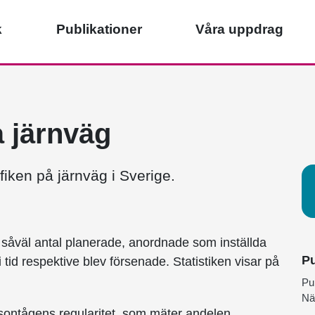
k
Publikationer
Våra uppdrag
å järnväg
afiken på järnväg i Sverige.
g, såväl antal planerade, anordnade som inställda
Pu
id respektive blev försenade. Statistiken visar på
Pu
Nä
rsontågens regularitet, som mäter andelen