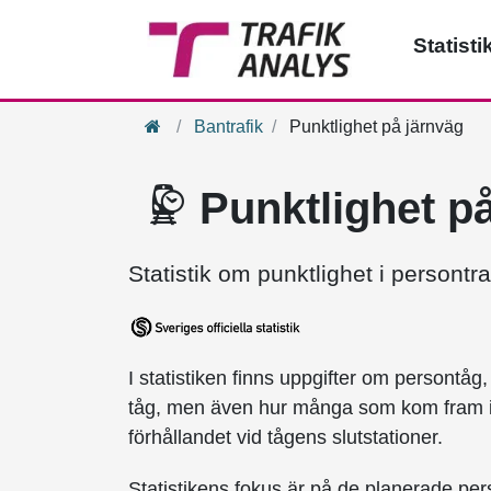
Statisti
Hem
Bantrafik
Punktlighet på järnväg
Punktlighet p
Statistik om punktlighet i persontr
I statistiken finns uppgifter om persontå
tåg, men även hur många som kom fram i t
förhållandet vid tågens slutstationer.
Statistikens fokus är på de planerade pe