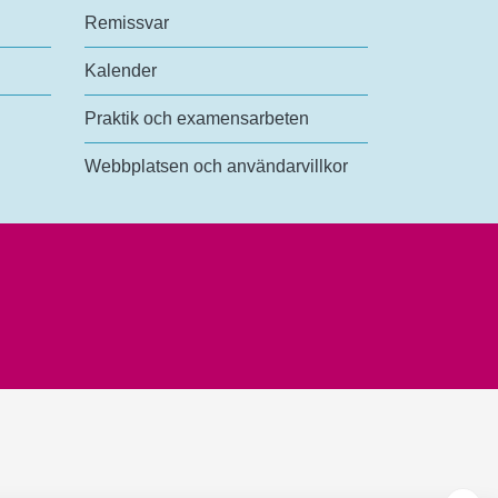
Remissvar
Kalender
Praktik och examensarbeten
Webbplatsen och användarvillkor