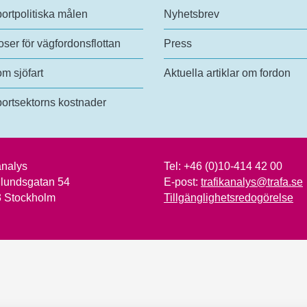
ortpolitiska målen
Nyhetsbrev
ser för vägfordonsflottan
Press
om sjöfart
Aktuella artiklar om fordon
ortsektorns kostnader
analys
Tel:
+46 (0)10-414 42 00
lundsgatan 54
E-post:
trafikanalys@trafa.se
3 Stockholm
Tillgänglighetsredogörelse