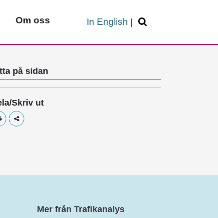
Om oss
In English
|
tta på sidan
la/Skriv ut
Skriv ut
Dela
Mer från Trafikanalys