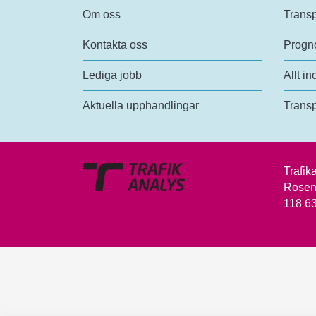
Om oss
Transp
Kontakta oss
Progno
Lediga jobb
Allt in
Aktuella upphandlingar
Transp
Trafik
Rosen
118 6