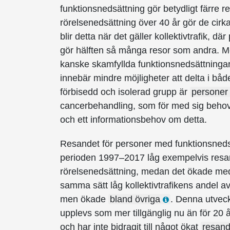
funktionsnedsättning gör betydligt färre 
rörelsenedsättning över 40 år gör de cirka 
blir detta när det gäller kollektivtrafik, 
gör hälften så många resor som andra. M
kanske skamfyllda funktionsned­sättninga
innebär mindre möjligheter att delta i både 
förbisedd och isolerad grupp är
personer
cancerbehandling, som för med sig behov 
och ett informationsbehov om detta.
Resandet för personer med funktionsnedsä
perioden 1997–2017 låg exempelvis resand
rörelsenedsättning, medan det ökade med 
samma sätt låg kollektivtrafikens andel a
men ökade
bland övriga
. Denna utveckl
upplevs som mer tillgänglig nu än för 20
och har inte bidragit till något ökat
resan