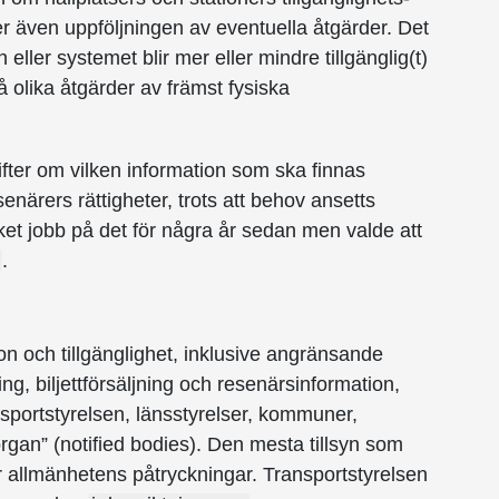
ster även uppföljningen av eventuella åtgärder. Det
ller systemet blir mer eller mindre tillgänglig(t)
å olika åtgärder av främst fysiska
krifter om vilken information som ska finnas
esenärers rättigheter, trots att behov ansetts
et jobb på det för några år sedan men valde att
.
ion och tillgänglighet, inklusive angränsande
, biljettförsäljning och resenärsinformation,
portstyrelsen, länsstyrelser, kommuner,
rgan” (notified bodies). Den mesta tillsyn som
er allmänhetens påtryckningar. Transport­styrelsen