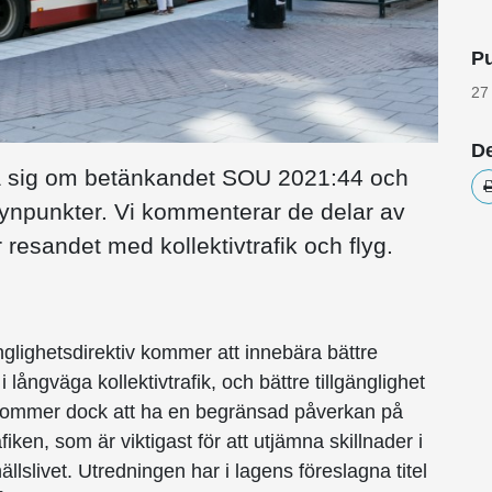
Pu
27
De
tra sig om betänkandet SOU 2021:44 och
synpunkter. Vi kommenterar de delar av
resandet med kollektivtrafik och flyg.
glighetsdirektiv kommer att innebära bättre
i långväga kollektivtrafik, och bättre till­gänglighet
 kommer dock att ha en begränsad påverkan på
afiken, som är viktigast för att utjämna skillnader i
llslivet. Utredningen har i lagens föreslagna titel