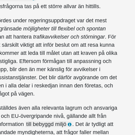
rågorna tas på ett större allvar än hittills.
rdes under regeringsuppdraget var det mest
begränsade
möjligheter till flexibel och spontan
an att hantera
trafikavvikelser och störningar
. För
ärskilt viktigt att inför beslut om att resa kunna
ommer att leda till målet utan att kraven på olika
igliga. Eftersom förmågan till anpassning och
pp, blir den än mer känslig för avvikelser i
 assistans­tjänster. Det blir därför avgörande om det
en i alla delar i reskedjan innan den företas, och
ågot på vägen.
tälldes även alla relevanta lagrum och ansvariga
ig och EU-övergripande nivå, gällande allt från
information
till bebyggd miljö
. Det är tydligt att
andade myndigheterna, att frågor faller mellan