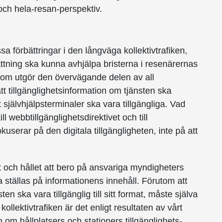
 och hela-resan-perspektiv.
a förbättringar i den långväga kollektiv­trafiken,
ttning ska kunna avhjälpa bristerna i resenärernas
, som utgör den övervägande delen av all
l att tillgänglighetsinformation om tjänsten ska
tt självhjälpsterminaler ska vara tillgängliga. Vad
ll webbtillgänglighetsdirektivet och till
okuserar på den digitala tillgängligheten, inte på att
t och hållet att bero på ansvariga myndigheters
 ställas på informationens innehåll. Förutom att
ten ska vara tillgänglig till sitt format, måste själva
 kollektivtrafiken är det enligt resultaten av vårt
om hållplatsers och stationers tillgänglighets­