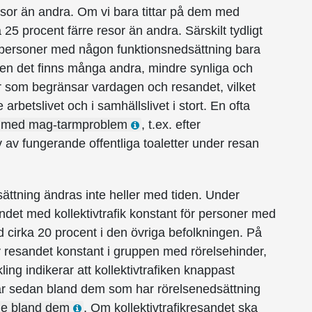
resor än andra. Om vi bara tittar på dem med
25 procent färre resor än andra. Särskilt tydligt
där personer med någon funktions­ned­sättning bara
en det finns många andra, mindre synliga och
r som begränsar vardagen och resandet, vilket
arbetslivet och i samhällslivet i stort. En ofta
 med mag-tarmproblem
, t.ex. efter
av fungerande offentliga toaletter under resan
ttning ändras inte heller med tiden. Under
et med kollektivtrafik konstant för personer med
cirka 20 procent i den övriga befolk­ningen. På
v resandet konstant i gruppen med rörelsehinder,
ing indikerar att kollektiv­trafiken knappast
 år sedan bland dem som har rörelse­nedsättning
de bland dem
. Om kollektiv­trafik­resandet ska