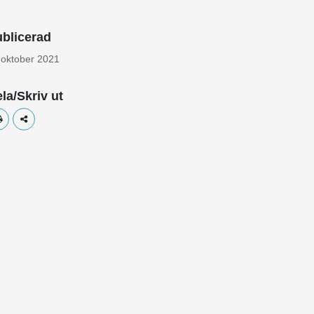
blicerad
 oktober 2021
la/Skriv ut
Skriv ut
Dela