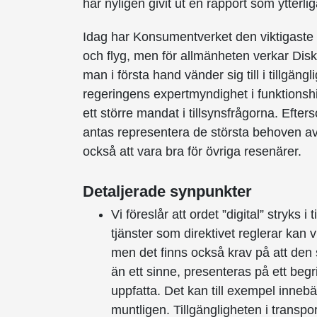
har nyligen givit ut en rapport som ytterl
Idag har Konsumentverket den viktigaste r
och flyg, men för allmänheten verkar Di
man i första hand vänder sig till i tillgängl
regeringens expertmyndighet i funktionshi
ett större mandat i tillsynsfrågorna. Eft
antas representera de största behoven av 
också att vara bra för övriga resenärer.
Detaljerade synpunkter
Vi föreslår att ordet ”digital” stryks 
tjänster som direktivet reglerar kan vi
men det finns också krav på att den
än ett sinne, presenteras på ett beg
uppfatta. Det kan till exempel innebär
muntligen. Tillgängligheten i transport