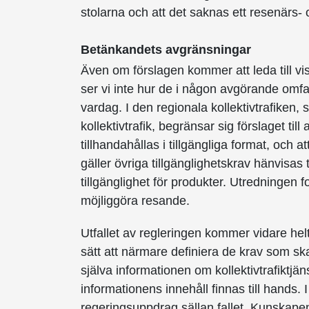
stolarna och att det saknas ett resenärs-
Betänkandets avgränsningar
Även om förslagen kommer att leda till viss
ser vi inte hur de i någon avgörande omfa
vardag. I den regionala kollektivtrafiken
kollektivtrafik, begränsar sig förslaget til
tillhandahållas i tillgängliga format, och a
gäller övriga tillgänglighetskrav hänvisas ti
tillgänglighet för produkter. Utredningen f
möjliggöra resande.
Utfallet av regleringen kommer vidare hel
sätt att närmare definiera de krav som ska
själva informationen om kollektivtrafik­tjäns
informationens innehåll finnas till hands. I
regeringsuppdrag sällan fallet. Kunskapen 