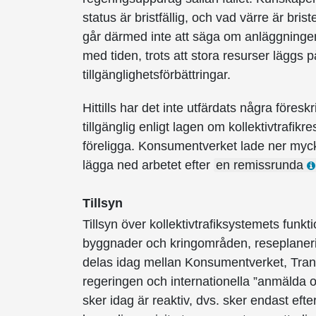
status är bristfällig, och vad värre är bri
går därmed inte att säga om anläggningen e
med tiden, trots att stora resurser läggs p
tillgänglighetsförbättringar.
Hittills har det inte utfärdats några föres
tillgänglig enligt lagen om kollektivtrafikr
föreligga. Konsumentverket lade ner myck
lägga ned arbetet efter
en remissrunda
Tillsyn
Tillsyn över kollektivtrafiksystemets funkt
byggnader och kringområden, reseplanering
delas idag mellan Konsumentverket, Trans
regeringen och internationella ”anmälda o
sker idag är reaktiv, dvs. sker endast eft