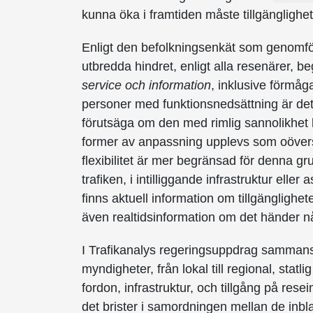
kunna öka i framtiden måste tillgänglighetsf
Enligt den befolkningsenkät som genomfö
utbredda hindret, enligt alla resenärer, 
service och information
, inklusive förmåg
personer med funktionsnedsättning är det s
förutsäga om den med rimlig sannolikhet k
former av anpassning upplevs som oöverst
flexibilitet är mer begränsad för denna gru
trafiken, i intilliggande infrastruktur eller
finns aktuell information om tillgänglighet
även realtidsinformation om det händer n
I Trafikanalys regeringsuppdrag sammans
myndigheter, från lokal till regional, statl
fordon, infrastruktur, och tillgång på rese
det brister i samordningen mellan de inbl