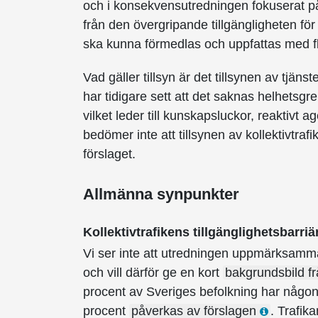
och i konsekvensutredningen fokuserat på 
från den övergripande tillgängligheten fö
ska kunna förmedlas och uppfattas med fl
Vad gäller tillsyn är det tillsynen av tjänst
har tidigare sett att det saknas helhetsgrep
vilket leder till kunskapsluckor, reaktivt 
bedömer inte att tillsynen av kollektivtraf
förslaget.
Allmänna synpunkter
Kollektivtrafikens tillgänglighetsbarriä
Vi ser inte att utredningen uppmärksammat
och vill därför ge en kort
bakgrundsbild f
procent av Sveriges befolkning har någon 
procent
påverkas av förslagen
. Trafik