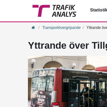
Statisti
Hem
Transportövergripande
Yttrande öve
Yttrande över Til