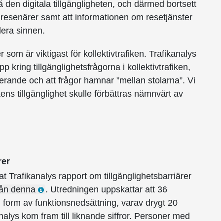
den digitala tillgängligheten, och därmed bortsett
r resenärer samt att informationen om resetjänster
era sinnen.
er som är viktigast för kollektivtrafiken. Trafikanalys
p kring tillgänglighetsfrågorna i kollektivtrafiken,
agerande och att frågor hamnar ”mellan stolarna”. Vi
ikens tillgänglighet skulle förbättras nämnvärt av
rer
 Trafikanalys rapport om tillgänglighets­barriärer
rån denna
. Utredningen uppskattar att 36
form av funktions­nedsättning, varav drygt 20
analys kom fram till liknande siffror. Personer med