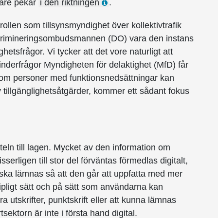
igare pekar
i den riktningen
.
ollen som tillsynsmyndighet över kollektivtrafik
skrimineringsombudsmannen (DO) vara den instans
ighetsfrågor. Vi tycker att det vore naturligt att
nderfrågor Myndigheten för delaktighet (MfD) får
ersom personer med funktionsnedsättningar kan
tillgänglighets­åtgärder, kommer ett sådant fokus
i titeln till lagen. Mycket av den information om
sserligen till stor del förväntas förmedlas digitalt,
 ska lämnas så att den går att uppfatta med mer
ripligt sätt och på sätt som användarna kan
a utskrifter, punktskrift eller att kunna lämnas
sektorn är inte i första hand digital.