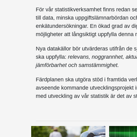
För vår statistikverksamhet finns redan se
till data, minska uppgiftslämnarbördan oc
enkätundersökningar. En ökad grad av digi
möjligheter att långsiktigt uppfylla denna 
Nya datakällor bör utvärderas utifrån de sj
ska uppfylla:
relevans, noggrannhet, aktuali
jämförbarhet och samstämmighet.
Färdplanen ska utgöra stöd i framtida ve
avseende kommande utvecklingsprojekt inom
med utveckling av vår statistik är det av st