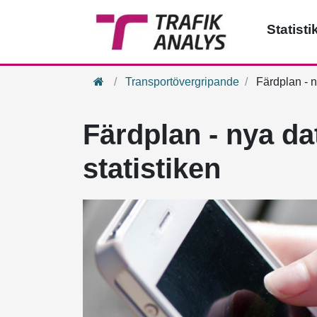
Statisti
Hem
Transportövergripande
Färdplan - ny
Färdplan - nya dat
statistiken