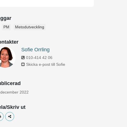
aggar
PM
Metodutveckling
ntakter
Sofie Orrling
010-414 42 06
Skicka e-post till Sofie
blicerad
 december 2022
la/Skriv ut
Skriv ut
Dela