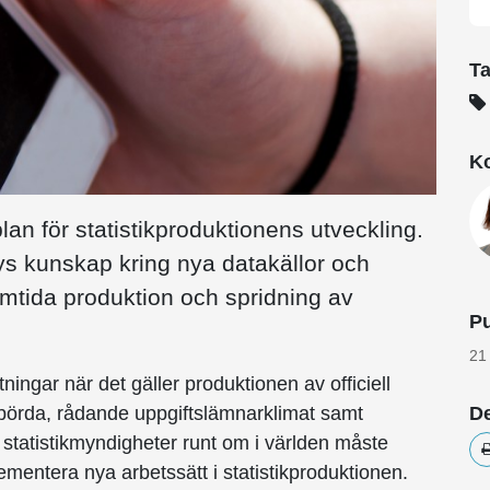
T
Ko
plan för statistikproduktionens utveckling.
lys kunskap kring nya datakällor och
ramtida produktion och spridning av
Pu
21
ningar när det gäller produktionen av officiell
De
rbörda, rådande uppgiftslämnarklimat samt
statistikmyndigheter runt om i världen måste
mentera nya arbetssätt i statistikproduktionen.