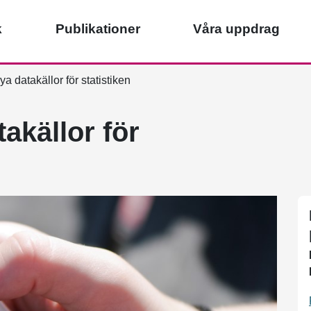
k
Publikationer
Våra uppdrag
a datakällor för statistiken
akällor för