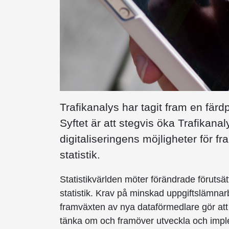
Trafikanalys har tagit fram en färd
Syftet är att stegvis öka Trafikana
digitaliseringens möjligheter för f
statistik.
Statistikvärlden möter förändrade förutsätt
statistik. Krav på minskad uppgiftslämna
framväxten av nya dataförmedlare gör att 
tänka om och framöver utveckla och imple