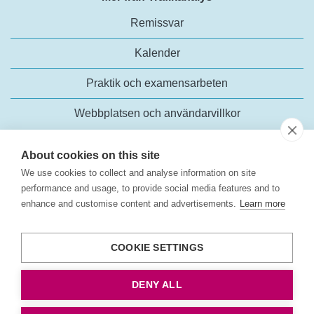
Remissvar
Kalender
Praktik och examensarbeten
Webbplatsen och användarvillkor
About cookies on this site
We use cookies to collect and analyse information on site
performance and usage, to provide social media features and to
enhance and customise content and advertisements.
Learn more
Trafikanalys
Rosenlundsgatan 54
COOKIE SETTINGS
118 63 Stockholm
Tel:
+46 (0)10-414 42 00
DENY ALL
E-post:
trafikanalys@trafa.se
Tillgänglighetsredogörelse