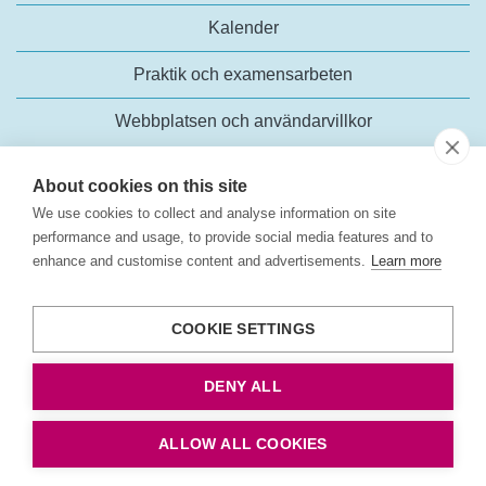
Kalender
Praktik och examensarbeten
Webbplatsen och användarvillkor
About cookies on this site
We use cookies to collect and analyse information on site
performance and usage, to provide social media features and to
enhance and customise content and advertisements.
Learn more
Trafikanalys
Rosenlundsgatan 54
COOKIE SETTINGS
118 63 Stockholm
Tel:
+46 (0)10-414 42 00
DENY ALL
E-post:
trafikanalys@trafa.se
Tillgänglighetsredogörelse
ALLOW ALL COOKIES