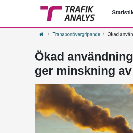
Statisti
Hem
Transportövergripande
Ökad användn
Ökad användning 
ger minskning av