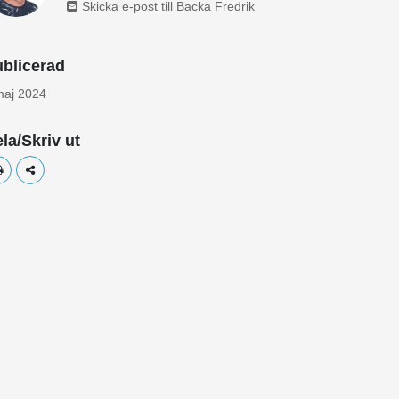
Skicka e-post till Backa Fredrik
blicerad
maj 2024
la/Skriv ut
Skriv ut
Dela