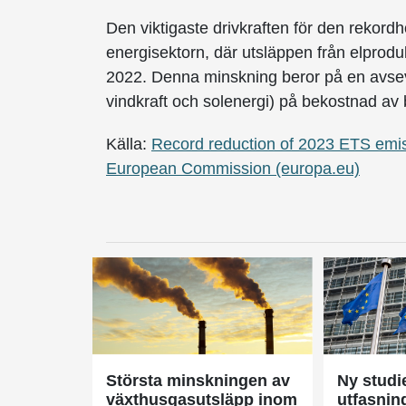
Den viktigaste drivkraften för den rekor
energisektorn, där utsläppen från elprod
2022. Denna minskning beror på en avsev
vindkraft och solenergi) på bekostnad av
Källa:
Record reduction of 2023 ETS emiss
European Commission (europa.eu)
Största minskningen av
Ny studi
växthusgasutsläpp inom
utfasning