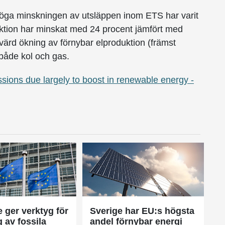
dhöga minskningen av utsläppen inom ETS har varit
uktion har minskat med 24 procent jämfört med
ärd ökning av förnybar elproduktion (främst
 både kol och gas.
ions due largely to boost in renewable energy -
e ger verktyg för
Sverige har EU:s högsta
 av fossila
andel förnybar energi