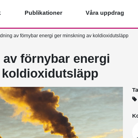
k
Publikationer
Våra uppdrag
ing av förnybar energi ger minskning av koldioxidutsläpp
av förnybar energi
 koldioxidutsläpp
T
Ko