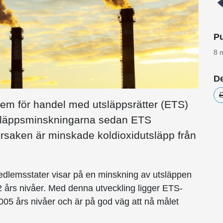
Pu
8 
De
tem för handel med utsläppsrätter (ETS)
tsläppsminskningarna sedan ETS
rsaken är minskade koldioxidutsläpp från
edlemsstater visar på en minskning av utsläppen
 års nivåer. Med denna utveckling ligger ETS-
05 års nivåer och är på god väg att nå målet