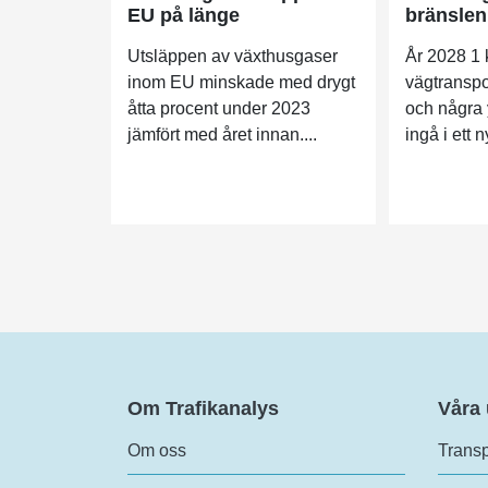
EU på länge
bränslen
Utsläppen av växthusgaser
År 2028 1
inom EU minskade med drygt
vägtranspo
åtta procent under 2023
och några y
jämfört med året innan....
ingå i ett 
Om Trafikanalys
Våra
Om oss
Transp