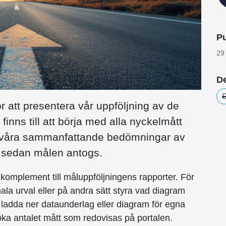
Pu
29
De
r att presentera vår uppföljning av de
 finns till att börja med alla nyckelmått
h våra sammanfattande bedömningar av
s sedan målen antogs.
 komplement till måluppföljningens rapporter. För
onala urval eller på andra sätt styra vad diagram
tt ladda ner dataunderlag eller diagram för egna
öka antalet mått som redovisas på portalen.