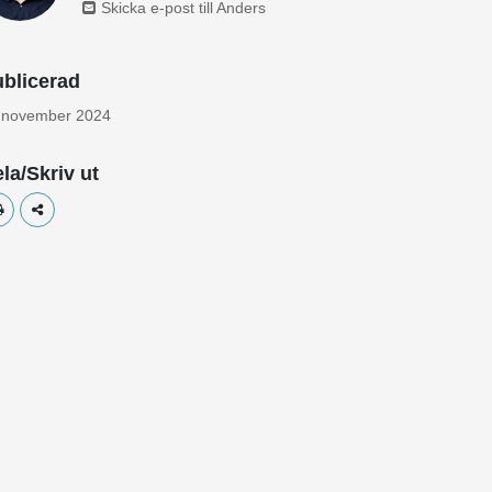
Skicka e-post till Anders
blicerad
 november 2024
la/Skriv ut
Skriv ut
Dela