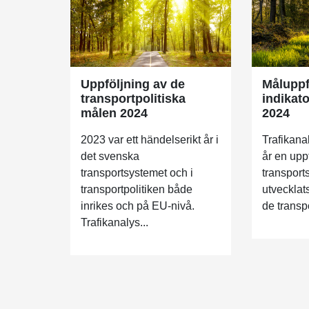
Uppföljning av de
Måluppf
transportpolitiska
indikat
målen 2024
2024
2023 var ett händelserikt år i
Trafikana
det svenska
år en upp
transportsystemet och i
transport
transportpolitiken både
utvecklats
inrikes och på EU-nivå.
de transpo
Trafikanalys...