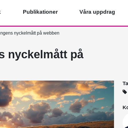
k
Publikationer
Våra uppdrag
ingens nyckelmått på webben
s nyckelmått på
T
Ko