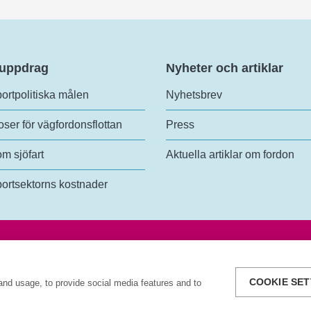
 uppdrag
Nyheter och artiklar
ortpolitiska målen
Nyhetsbrev
ser för vägfordonsflottan
Press
om sjöfart
Aktuella artiklar om fordon
ortsektorns kostnader
analys
Tel:
+46 (0)10-414 42 00
lundsgatan 54
E-post:
trafikanalys@trafa.se
3 Stockholm
Tillgänglighetsredogörelse
COOKIE SET
and usage, to provide social media features and to