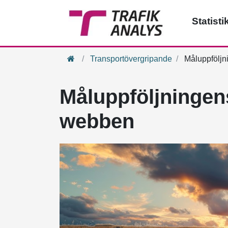
Statisti
Hem
Transportövergripande
Måluppföljn
Måluppföljningen
webben