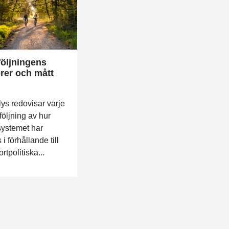
öljningens
orer och mått
lys redovisar varje
följning av hur
systemet har
 i förhållande till
rtpolitiska...