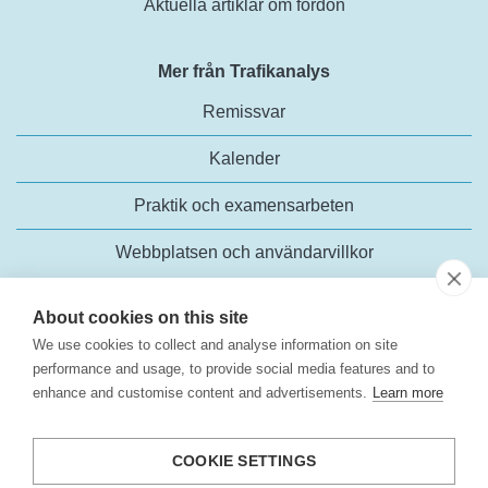
Aktuella artiklar om fordon
Mer från Trafikanalys
Remissvar
Kalender
Praktik och examensarbeten
Webbplatsen och användarvillkor
About cookies on this site
We use cookies to collect and analyse information on site
performance and usage, to provide social media features and to
enhance and customise content and advertisements.
Learn more
Trafikanalys
Rosenlundsgatan 54
COOKIE SETTINGS
118 63 Stockholm