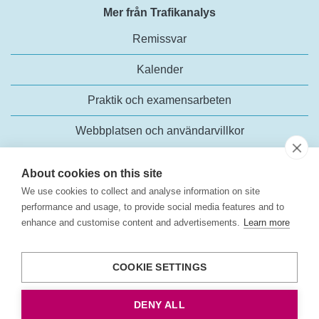
Mer från Trafikanalys
Remissvar
Kalender
Praktik och examensarbeten
Webbplatsen och användarvillkor
About cookies on this site
We use cookies to collect and analyse information on site
performance and usage, to provide social media features and to
enhance and customise content and advertisements.
Learn more
Trafikanalys
Rosenlundsgatan 54
COOKIE SETTINGS
118 63 Stockholm
Tel:
+46 (0)10-414 42 00
DENY ALL
E-post:
trafikanalys@trafa.se