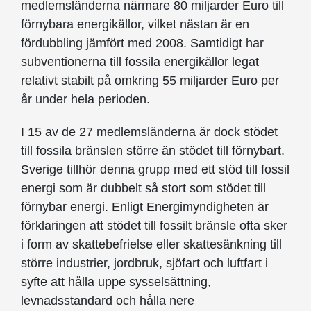
medlemsländerna närmare 80 miljarder Euro till
förnybara energikällor, vilket nästan är en
fördubbling jämfört med 2008. Samtidigt har
subventionerna till fossila energikällor legat
relativt stabilt på omkring 55 miljarder Euro per
år under hela perioden.
I 15 av de 27 medlemsländerna är dock stödet
till fossila bränslen större än stödet till förnybart.
Sverige tillhör denna grupp med ett stöd till fossil
energi som är dubbelt så stort som stödet till
förnybar energi. Enligt Energimyndigheten är
förklaringen att stödet till fossilt bränsle ofta sker
i form av skattebefrielse eller skattesänkning till
större industrier, jordbruk, sjöfart och luftfart i
syfte att hålla uppe sysselsättning,
levnadsstandard och hålla nere