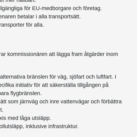
t mer hållbart.
tillgängliga för EU-medborgare och företag.
naren betalar i alla transportsätt.
transporter för alla.
rar kommissionären att lägga fram åtgärder inom
ternativa bränslen för väg, sjöfart och luftfart. I
ika initiativ för att säkerställa tillgången på
bara flygbränslen.
ätt som järnväg och inre vattenvägar och förbättra
t.
xis med låga utsläpp.
lutsläpp, inklusive infrastruktur.