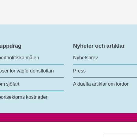
 uppdrag
Nyheter och artiklar
ortpolitiska målen
Nyhetsbrev
ser för vägfordonsflottan
Press
om sjöfart
Aktuella artiklar om fordon
ortsektorns kostnader
analys
Tel:
+46 (0)10-414 42 00
lundsgatan 54
E-post:
trafikanalys@trafa.se