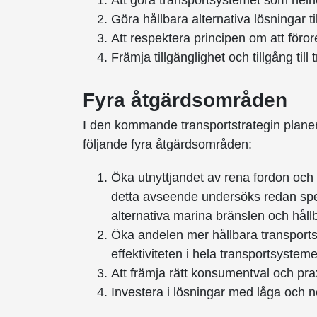
Att göra transportsystemet som helhe
Göra hållbara alternativa lösningar 
Att respektera principen om att förore
Främja tillgänglighet och tillgång till 
Fyra åtgärdsområden
I den kommande transportstrategin plane
följande fyra åtgärdsområden:
Öka utnyttjandet av rena fordon och al
detta avseende undersöks redan specif
alternativa marina bränslen och håll
Öka andelen mer hållbara transports
effektiviteten i hela transportsysteme
Att främja rätt konsumentval och pra
Investera i lösningar med låga och nol