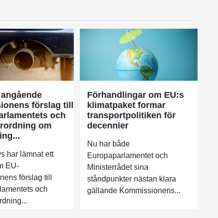
 angående
Förhandlingar om EU:s
onens förslag till
klimatpaket formar
arlamentets och
transportpolitiken för
örordning om
decennier
ng...
Nu har både
s har lämnat ett
Europaparlamentet och
om EU-
Ministerrådet sina
ens förslag till
ståndpunkter nästan klara
lamentets och
gällande Kommissionens...
rdning...