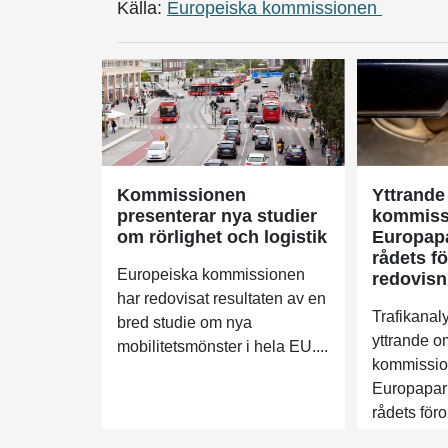
Källa:
Europeiska kommissionen
Kommissionen
Yttrande
presenterar nya studier
kommissi
om rörlighet och logistik
Europap
rådets f
Europeiska kommissionen
redovisni
har redovisat resultaten av en
Trafikanaly
bred studie om nya
yttrande 
mobilitetsmönster i hela EU....
kommission
Europapar
rådets föro