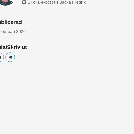
Skicka e-post till Backa Fredrik
blicerad
 februari 2020
la/Skriv ut
Skriv ut
Dela