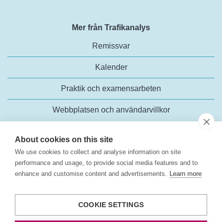
Mer från Trafikanalys
Remissvar
Kalender
Praktik och examensarbeten
Webbplatsen och användarvillkor
About cookies on this site
We use cookies to collect and analyse information on site
performance and usage, to provide social media features and to
enhance and customise content and advertisements.
Learn more
Trafikanalys
Rosenlundsgatan 54
COOKIE SETTINGS
118 63 Stockholm