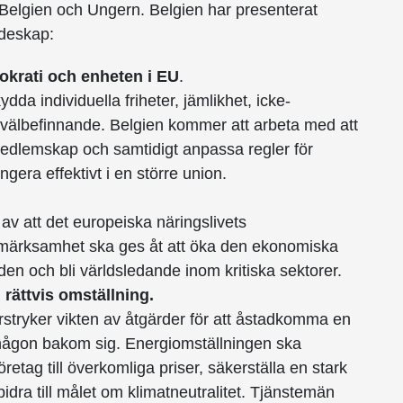
Belgien och Ungern. Belgien har presenterat
ndeskap:
okrati och enheten i EU
.
dda individuella friheter, jämlikhet, icke-
välbefinnande. Belgien kommer att arbeta med att
edlemskap och samtidigt anpassa regler för
gera effektivt i en större union.
v att det europeiska näringslivets
ppmärksamhet ska ges åt att öka den ekonomiska
en och bli världsledande inom kritiska sektorer.
rättvis omställning.
stryker vikten av åtgärder för att åstadkomma en
någon bakom sig. Energiomställningen ska
retag till överkomliga priser, säkerställa en stark
bidra till målet om klimatneutralitet. Tjänstemän