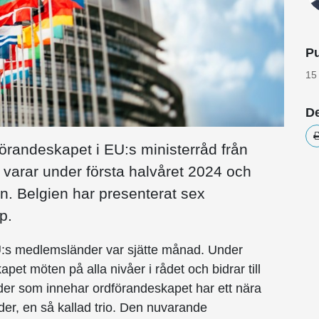
Pu
15
De
förandeskapet i EU:s ministerråd från
varar under första halvåret 2024 och
. Belgien har presenterat sex
p.
U:s medlemsländer var sjätte månad. Under
t möten på alla nivåer i rådet och bidrar till
der som innehar ordförandeskapet har ett nära
er, en så kallad trio. Den nuvarande