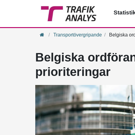
Statisti
Hem
Transportövergripande
Belgiska ord
Belgiska ordföra
prioriteringar