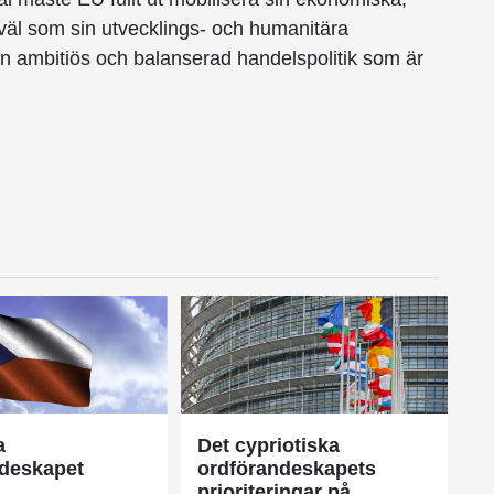
åväl som sin utvecklings- och humanitära
en ambitiös och balanserad handelspolitik som är
a
Det cypriotiska
deskapet
ordförandeskapets
prioriteringar på