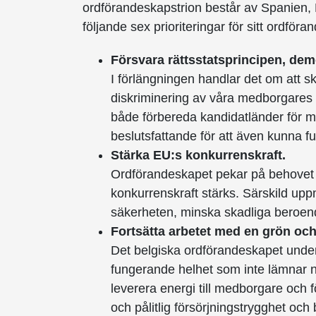
ordförandeskapstrion består av Spanien, 
följande sex prioriteringar för sitt ordföra
Försvara rättsstatsprincipen, dem
I förlängningen handlar det om att sky
diskriminering av våra medborgares 
både förbereda kandidatländer för m
beslutsfattande för att även kunna fun
Stärka EU:s konkurrenskraft.
Ordförandeskapet pekar på behovet a
konkurrenskraft stärks. Särskild u
säkerheten, minska skadliga beroend
Fortsätta arbetet med en grön och 
Det belgiska ordförandeskapet under
fungerande helhet som inte lämnar 
leverera energi till medborgare och fö
och pålitlig försörjningstrygghet och 