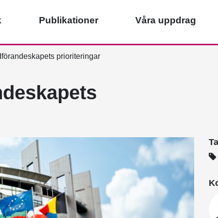
k
Publikationer
Våra uppdrag
förandeskapets prioriteringar
ndeskapets
T
Ko