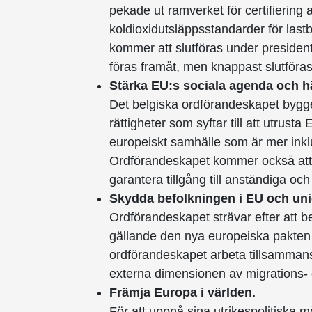
pekade ut ramverket för certifiering
koldioxidutsläppsstandarder för last
kommer att slutföras under president
föras framåt, men knappast slutföras
Stärka EU:s sociala agenda och 
Det belgiska ordförandeskapet bygge
rättigheter som syftar till att utrust
europeiskt samhälle som är mer inklud
Ordförandeskapet kommer också att f
garantera tillgång till anständiga oc
Skydda befolkningen i EU och uni
Ordförandeskapet strävar efter att b
gällande den nya europeiska pakten
ordförandeskapet arbeta tillsammans
externa dimensionen av migrations- 
Främja Europa i världen.
För att uppnå sina utrikespolitiska m