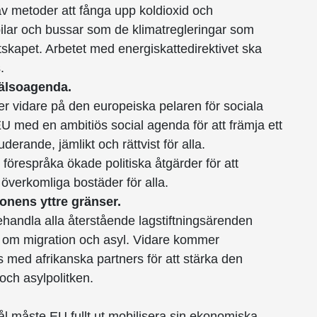
 av metoder att fånga upp koldioxid och
bilar och bussar som de klimatregleringar som
skapet. Arbetet med energiskattedirektivet ska
.
hälsoagenda.
r vidare på den europeiska pelaren för sociala
a EU med en ambitiös social agenda för att främja ett
erande, jämlikt och rättvist för alla.
örespråka ökade politiska åtgärder för att
h överkomliga bostäder för alla.
onens yttre gränser.
ehandla alla återstående lagstiftningsärenden
 om migration och asyl. Vidare kommer
 med afrikanska partners för att stärka den
och asylpolitken.
ål måste EU fullt ut mobilisera sin ekonomiska,