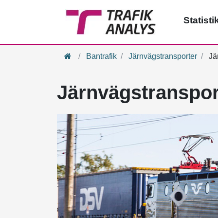
Statisti
Hem
Bantrafik
Järnvägstransporter
Jär
Järnvägstransport