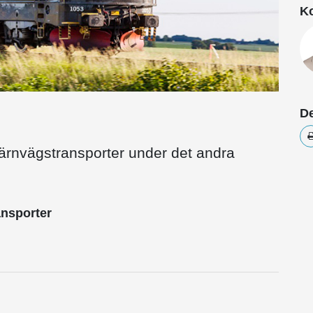
Ko
De
r järnvägstransporter under det andra
ansporter