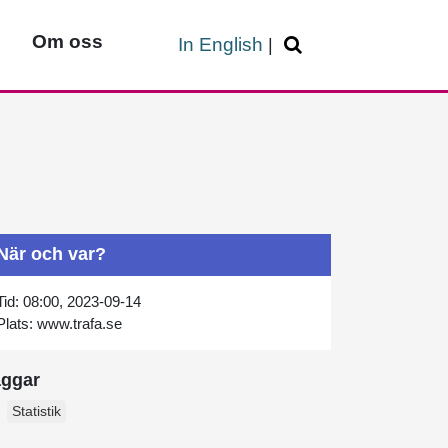
Om oss
In English
|
När och var?
Tid:
08:00, 2023-09-14
Plats:
www.trafa.se
aggar
Statistik