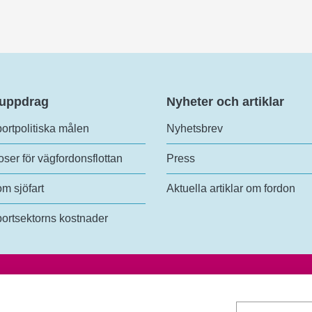
 uppdrag
Nyheter och artiklar
ortpolitiska målen
Nyhetsbrev
ser för vägfordonsflottan
Press
om sjöfart
Aktuella artiklar om fordon
ortsektorns kostnader
analys
Tel:
+46 (0)10-414 42 00
lundsgatan 54
E-post:
trafikanalys@trafa.se