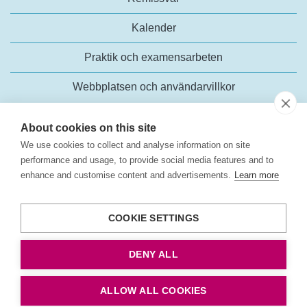
Kalender
Praktik och examensarbeten
Webbplatsen och användarvillkor
About cookies on this site
We use cookies to collect and analyse information on site
performance and usage, to provide social media features and to
enhance and customise content and advertisements.
Learn more
Trafikanalys
Rosenlundsgatan 54
COOKIE SETTINGS
118 63 Stockholm
Tel:
+46 (0)10-414 42 00
DENY ALL
E-post:
trafikanalys@trafa.se
Tillgänglighetsredogörelse
ALLOW ALL COOKIES