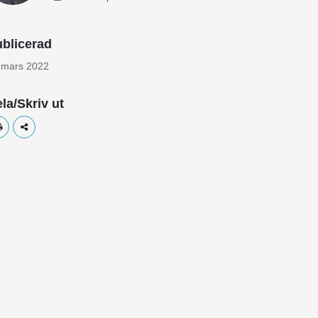
blicerad
 mars 2022
la/Skriv ut
Skriv ut
Dela