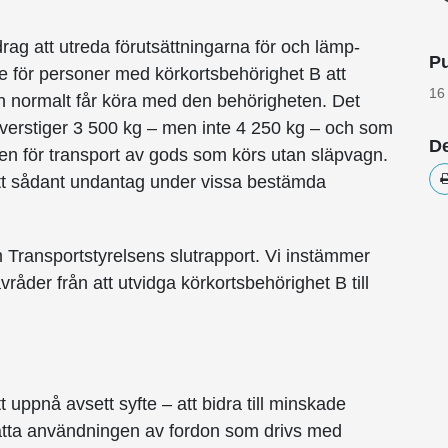
ag att utreda förutsättningarna för och lämp­
Pu
ige för personer med körkortsbehörighet B att
16
n normalt får köra med den behörigheten. Det
överstiger 3 500 kg – men inte 4 250 kg – och som
De
slen för transport av gods som körs utan släpvagn.
 ett sådant undantag under vissa be­stämda
m Transportstyrelsens slutrapport. Vi instämmer
råder från att utvidga körkortsbehörighet B till
tt uppnå avsett syfte – att bidra till minskade
ätta användningen av fordon som drivs med