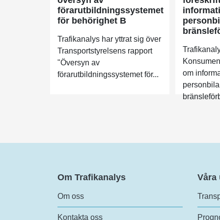
förarutbildningssystemet
informat
för behörighet B
personbi
bränslef
Trafikanalys har yttrat sig över
Trafikanaly
Transportstyrelsens rapport
Konsumentv
"Översyn av
om inform
förarutbildningssystemet för...
personbila
bränsleförb
Om Trafikanalys
Våra
Om oss
Transp
Kontakta oss
Progno