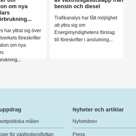
ion om nya
bensin och diesel
lars
Trafikanalys har fått möjlighet
örbrukning...
att yttra sig om
s har yttrat sig över
Energimyndighetens förslag
erkets föreskrifter
till föreskrifter i anslutning...
ation om nya
rs
rukning...
 uppdrag
Nyheter och artiklar
ortpolitiska målen
Nyhetsbrev
ser för vägfordonsflottan
Press