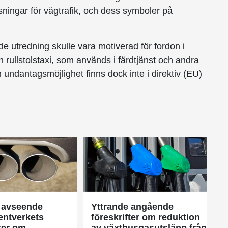
ningar för vägtrafik, och dess symboler på
de utredning skulle vara motiverad för fordon i
h rullstolstaxi, som används i färdtjänst och andra
ndantags­möj­lig­het finns dock inte i direktiv (EU)
 avseende
Yttrande angående
ntverkets
föreskrifter om reduktion
ter om
av växthusgasutsläpp från