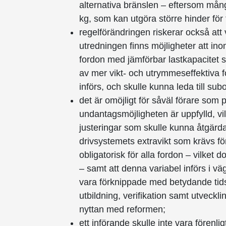
alternativa bränslen – eftersom mång
kg, som kan utgöra större hinder för
regelförändringen riskerar också att
utredningen finns möjligheter att ino
fordon med jämförbar lastkapacitet
av mer vikt- och utrymmes­effektiva 
införs, och skulle kunna leda till su
det är omöjligt för såväl förare som 
undantagsmöjligheten är uppfylld, vil
justeringar som skulle kunna åtgär
drivsystemets extravikt som krävs för 
obligatorisk för alla fordon – vilket 
– samt att denna variabel införs i vä
vara förknippade med betydande tids
utbildning, verifikation samt utvecklin
nyttan med reformen;
ett införande skulle inte vara fören