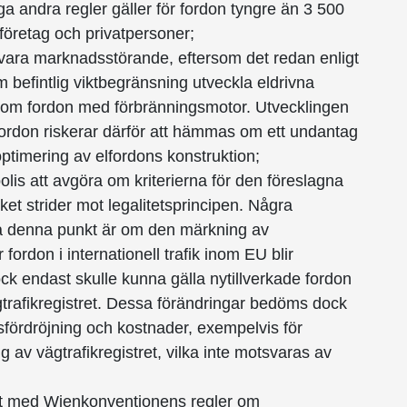
a andra regler gäller för fordon tyngre än 3 500
 företag och privatpersoner;
 vara marknadsstörande, eftersom det redan enligt
m befintlig viktbegränsning utveckla eldrivna
 som fordon med förbränningsmotor. Utvecklingen
fordon riskerar därför att hämmas om ett undantag
boptimering av elfordons konstruktion;
polis att avgöra om kriterierna för den föreslagna
ket strider mot legalitets­principen. Några
da denna punkt är om den märkning av
fordon i internationell trafik inom EU blir
dock endast skulle kunna gälla nytillverkade fordon
gtrafik­registret. Dessa förändringar bedöms dock
fördröj­ning och kostnader, exempelvis för
g av vägtrafik­registret, vilka inte motsvaras av
ligt med Wienkonventionens regler om