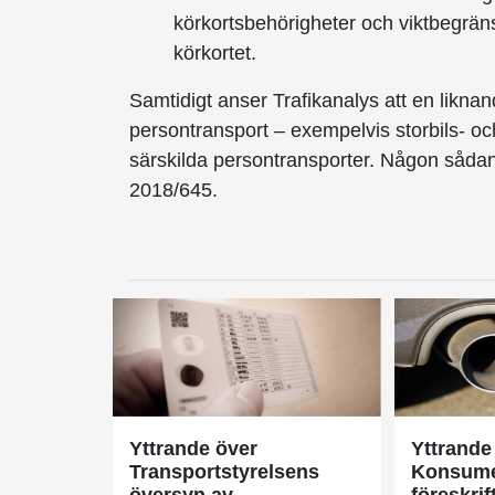
körkortsbehörigheter och viktbegräns
körkortet.
Samtidigt anser Trafikanalys att en liknan
person­transport – exempelvis storbils- oc
särskilda persontransporter. Någon sådan u
2018/645.
Yttrande över
Yttrande
Transportstyrelsens
Konsume
översyn av
föreskrif