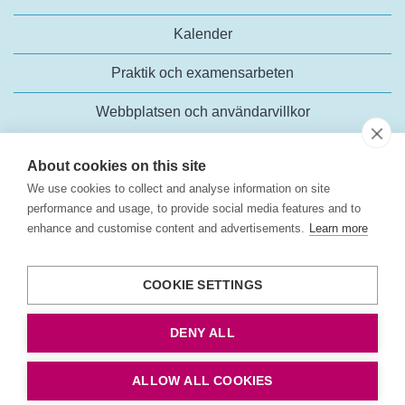
Kalender
Praktik och examensarbeten
Webbplatsen och användarvillkor
About cookies on this site
We use cookies to collect and analyse information on site
performance and usage, to provide social media features and to
enhance and customise content and advertisements.
Learn more
Trafikanalys
Rosenlundsgatan 54
COOKIE SETTINGS
118 63 Stockholm
Tel:
+46 (0)10-414 42 00
DENY ALL
E-post:
trafikanalys@trafa.se
Tillgänglighetsredogörelse
ALLOW ALL COOKIES