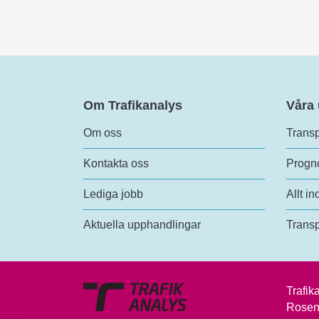
Om Trafikanalys
Våra
Om oss
Transp
Kontakta oss
Progno
Lediga jobb
Allt in
Aktuella upphandlingar
Transp
Trafik
Rosen