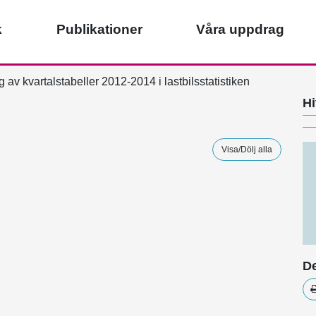
k
Publikationer
Våra uppdrag
av kvartalstabeller 2012-2014 i lastbilsstatistiken
Hi
Visa/Dölj alla
De