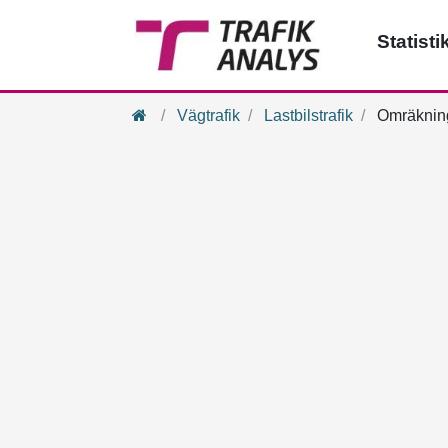
Statisti
Hem
Vägtrafik
Lastbilstrafik
Omräkning 