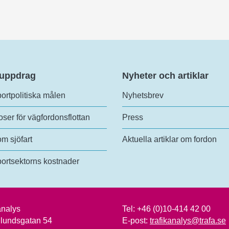
 uppdrag
Nyheter och artiklar
ortpolitiska målen
Nyhetsbrev
ser för vägfordonsflottan
Press
om sjöfart
Aktuella artiklar om fordon
ortsektorns kostnader
analys
Tel:
+46 (0)10-414 42 00
lundsgatan 54
E-post:
trafikanalys@trafa.se