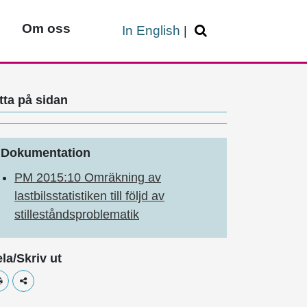
Om oss
In English
|
tta på sidan
Dokumentation
PM 2015:10 Omräkning av
lastbilsstatistiken till följd av
stilleståndsproblematik
la/Skriv ut
Skriv ut
Dela