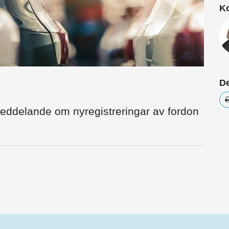
Ko
De
meddelande om nyregistreringar av fordon