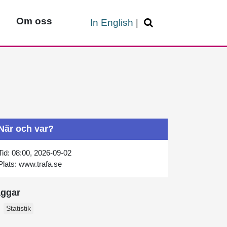
Om oss
In English
|
När och var?
Tid:
08:00, 2026-09-02
Plats:
www.trafa.se
aggar
Statistik