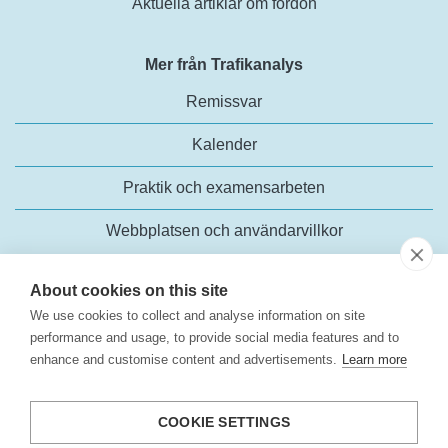
Aktuella artiklar om fordon
Mer från Trafikanalys
Remissvar
Kalender
Praktik och examensarbeten
Webbplatsen och användarvillkor
About cookies on this site
We use cookies to collect and analyse information on site
performance and usage, to provide social media features and to
enhance and customise content and advertisements.
Learn more
Trafikanalys
Rosenlundsgatan 54
COOKIE SETTINGS
118 63 Stockholm